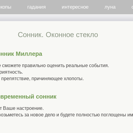
скопы
гадания
интересное
луна
Cонник. Оконное стекло
онник Миллера
не сможете правильно оценить реальные события.
приятность.
- препятствие, причиняющее хлопоты.
овременный сонник
ит Ваше настроение.
 возьметесь за новое дело и будете полностью поглощены им