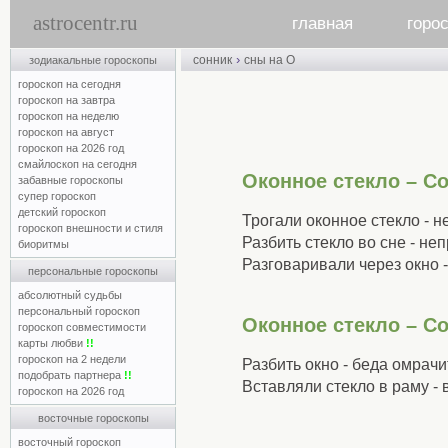
astrocentr.ru
главная
горо
›
сонник
сны на О
зодиакальные гороскопы
гороскоп на сегодня
гороскоп на завтра
гороскоп на неделю
гороскоп на август
гороскоп на 2026 год
смайлоскоп на сегодня
Оконное стекло – С
забавные гороскопы
супер гороскоп
детский гороскоп
Трогали оконное стекло - 
гороскоп внешности и стиля
Разбить стекло во сне - не
биоритмы
Разговаривали через окно 
персональные гороскопы
абсолютный судьбы
персональный гороскоп
Оконное стекло – С
гороскоп совместимости
карты любви
!!
гороскоп на 2 недели
Разбить окно - беда омрач
подобрать партнера
!!
Вставляли стекло в раму -
гороскоп на 2026 год
восточные гороскопы
восточный гороскоп