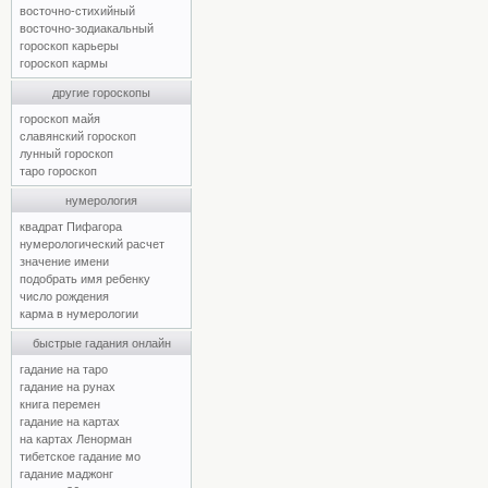
восточно-стихийный
восточно-зодиакальный
гороскоп карьеры
гороскоп кармы
другие гороскопы
гороскоп майя
славянский гороскоп
лунный гороскоп
таро гороскоп
нумерология
квадрат Пифагора
нумерологический расчет
значение имени
подобрать имя ребенку
число рождения
карма в нумерологии
быстрые гадания онлайн
гадание на таро
гадание на рунах
книга перемен
гадание на картах
на картах Ленорман
тибетское гадание мо
гадание маджонг