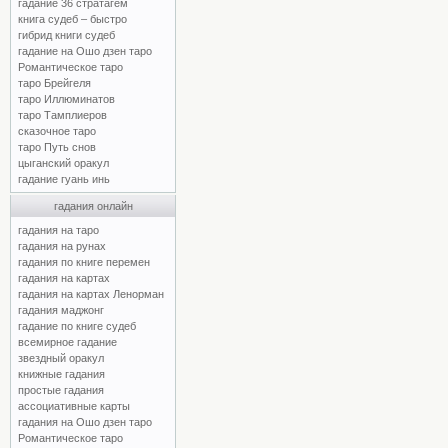
гадание 36 стратагем
книга судеб – быстро
гибрид книги судеб
гадание на Ошо дзен таро
Романтическое таро
таро Брейгеля
таро Иллюминатов
таро Тамплиеров
сказочное таро
таро Путь снов
цыганский оракул
гадание гуань инь
гадания онлайн
гадания на таро
гадания на рунах
гадания по книге перемен
гадания на картах
гадания на картах Ленорман
гадания маджонг
гадание по книге судеб
всемирное гадание
звездный оракул
книжные гадания
простые гадания
ассоциативные карты
гадания на Ошо дзен таро
Романтическое таро