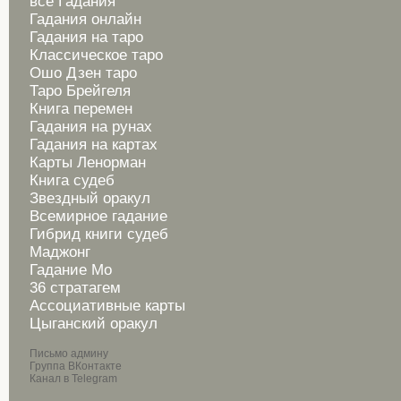
все Гадания
Гадания онлайн
Гадания на таро
Классическое таро
Ошо Дзен таро
Таро Брейгеля
Книга перемен
Гадания на рунах
Гадания на картах
Карты Ленорман
Книга судеб
Звездный оракул
Всемирное гадание
Гибрид книги судеб
Маджонг
Гадание Мо
36 стратагем
Ассоциативные карты
Цыганский оракул
Письмо админу
Группа ВКонтакте
Канал в Telegram