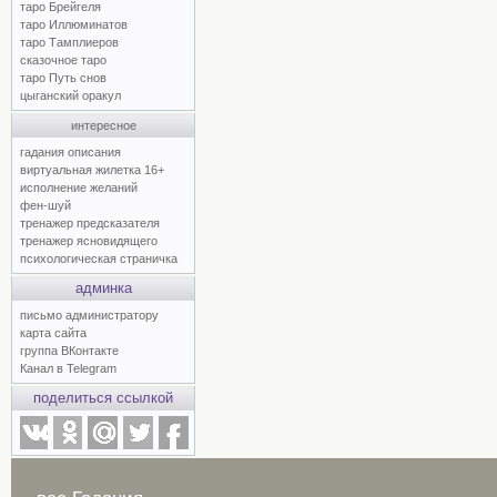
таро Брейгеля
таро Иллюминатов
таро Тамплиеров
сказочное таро
таро Путь снов
цыганский оракул
интересное
гадания описания
виртуальная жилетка 16+
исполнение желаний
фен-шуй
тренажер предсказателя
тренажер ясновидящего
психологическая страничка
админка
письмо администратору
карта сайта
группа ВКонтакте
Канал в Telegram
поделиться ссылкой