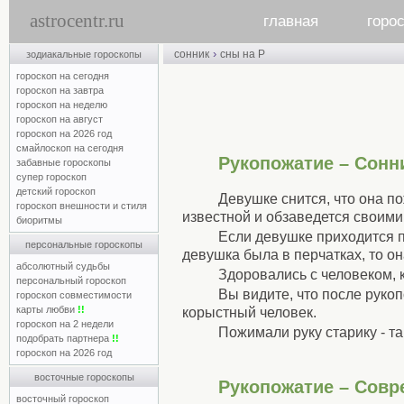
astrocentr.ru
главная
горо
›
сонник
сны на Р
зодиакальные гороскопы
гороскоп на сегодня
гороскоп на завтра
гороскоп на неделю
гороскоп на август
гороскоп на 2026 год
смайлоскоп на сегодня
Рукопожатие – Сонн
забавные гороскопы
супер гороскоп
детский гороскоп
Девушке снится, что она по
гороскоп внешности и стиля
известной и обзаведется своим
биоритмы
Если девушке приходится по
персональные гороскопы
девушка была в перчатках, то он
абсолютный судьбы
Здоровались с человеком, к
персональный гороскоп
Вы видите, что после рукоп
гороскоп совместимости
карты любви
!!
корыстный человек.
гороскоп на 2 недели
Пожимали руку старику - та
подобрать партнера
!!
гороскоп на 2026 год
восточные гороскопы
Рукопожатие – Совр
восточный гороскоп