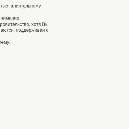
иться влиятельному
 внимание.
ровительство, хотя Вы
ываются, поддерживая с
лему.