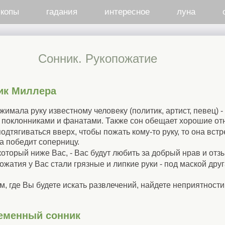
скопы
гадания
интересное
луна
Cонник. Рукопожатие
ик Миллера
жимала руку известному человеку (политик, артист, певец) -
и поклонниками и фанатами. Также сон обещает хорошие от
дтягиваться вверх, чтобы пожать кому-то руку, то она встр
а победит соперницу.
оторый ниже Вас, - Вас будут любить за добрый нрав и отз
ожатия у Вас стали грязные и липкие руки - под маской дру
м, где Вы будете искать развлечений, найдете неприятности
еменный сонник