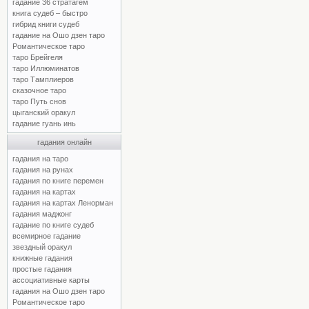
гадание 36 стратагем
книга судеб – быстро
гибрид книги судеб
гадание на Ошо дзен таро
Романтическое таро
таро Брейгеля
таро Иллюминатов
таро Тамплиеров
сказочное таро
таро Путь снов
цыганский оракул
гадание гуань инь
гадания онлайн
гадания на таро
гадания на рунах
гадания по книге перемен
гадания на картах
гадания на картах Ленорман
гадания маджонг
гадание по книге судеб
всемирное гадание
звездный оракул
книжные гадания
простые гадания
ассоциативные карты
гадания на Ошо дзен таро
Романтическое таро