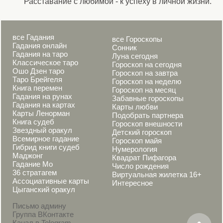
Расставание с любимой - к успеху в личной жизни.
все Гадания
все Гороскопы
Гадания онлайн
Сонник
Гадания на таро
Луна сегодня
Классическое таро
Гороскоп на сегодня
Ошо Дзен таро
Гороскоп на завтра
Таро Брейгеля
Гороскоп на неделю
Книга перемен
Гороскоп на месяц
Гадания на рунах
Забавные гороскопы
Гадания на картах
Карты любви
Карты Ленорман
Подобрать партнера
Книга судеб
Гороскоп внешности
Звездный оракул
Детский гороскоп
Всемирное гадание
Гороскоп майя
Гибрид книги судеб
Нумерология
Маджонг
Квадрат Пифагора
Гадание Мо
Число рождения
36 стратагем
Виртуальная жилетка 16+
Ассоциативные карты
Интересное
Цыганский оракул
Письмо админу
Группа ВКонтакте
Канал в Telegram