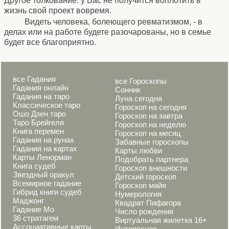
Другое толкование: у Вас не получится воплотить в
жизнь свой проект вовремя.
Видеть человека, болеющего ревматизмом, - в
делах или на работе будете разочарованы, но в семье
будет все благоприятно.
все Гадания
все Гороскопы
Гадания онлайн
Сонник
Гадания на таро
Луна сегодня
Классическое таро
Гороскоп на сегодня
Ошо Дзен таро
Гороскоп на завтра
Таро Брейгеля
Гороскоп на неделю
Книга перемен
Гороскоп на месяц
Гадания на рунах
Забавные гороскопы
Гадания на картах
Карты любви
Карты Ленорман
Подобрать партнера
Книга судеб
Гороскоп внешности
Звездный оракул
Детский гороскоп
Всемирное гадание
Гороскоп майя
Гибрид книги судеб
Нумерология
Маджонг
Квадрат Пифагора
Гадание Мо
Число рождения
36 стратагем
Виртуальная жилетка 16+
Ассоциативные карты
Интересное