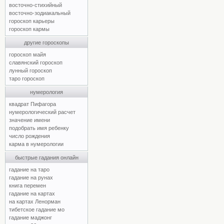
восточно-стихийный
восточно-зодиакальный
гороскоп карьеры
гороскоп кармы
другие гороскопы
гороскоп майя
славянский гороскоп
лунный гороскоп
таро гороскоп
нумерология
квадрат Пифагора
нумерологический расчет
значение имени
подобрать имя ребенку
число рождения
карма в нумерологии
быстрые гадания онлайн
гадание на таро
гадание на рунах
книга перемен
гадание на картах
на картах Ленорман
тибетское гадание мо
гадание маджонг