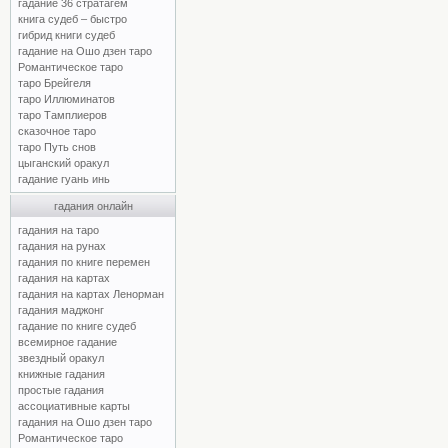
гадание 36 стратагем
книга судеб – быстро
гибрид книги судеб
гадание на Ошо дзен таро
Романтическое таро
таро Брейгеля
таро Иллюминатов
таро Тамплиеров
сказочное таро
таро Путь снов
цыганский оракул
гадание гуань инь
гадания онлайн
гадания на таро
гадания на рунах
гадания по книге перемен
гадания на картах
гадания на картах Ленорман
гадания маджонг
гадание по книге судеб
всемирное гадание
звездный оракул
книжные гадания
простые гадания
ассоциативные карты
гадания на Ошо дзен таро
Романтическое таро