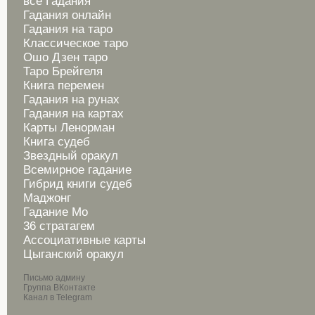
все Гадания
Гадания онлайн
Гадания на таро
Классическое таро
Ошо Дзен таро
Таро Брейгеля
Книга перемен
Гадания на рунах
Гадания на картах
Карты Ленорман
Книга судеб
Звездный оракул
Всемирное гадание
Гибрид книги судеб
Маджонг
Гадание Мо
36 стратагем
Ассоциативные карты
Цыганский оракул
Письмо админу
Группа ВКонтакте
Канал в Telegram