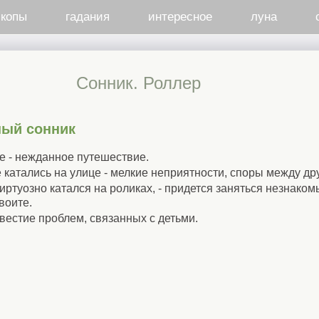
скопы
гадания
интересное
луна
Сонник. Роллер
ный сонник
е - нежданное путешествие.
 катались на улице - мелкие неприятности, споры между др
иртуозно катался на роликах, - придется заняться незнако
воите.
вестие проблем, связанных с детьми.