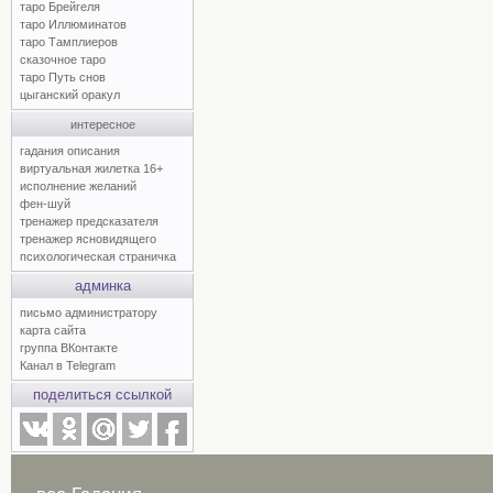
таро Брейгеля
таро Иллюминатов
таро Тамплиеров
сказочное таро
таро Путь снов
цыганский оракул
интересное
гадания описания
виртуальная жилетка 16+
исполнение желаний
фен-шуй
тренажер предсказателя
тренажер ясновидящего
психологическая страничка
админка
письмо администратору
карта сайта
группа ВКонтакте
Канал в Telegram
поделиться ссылкой