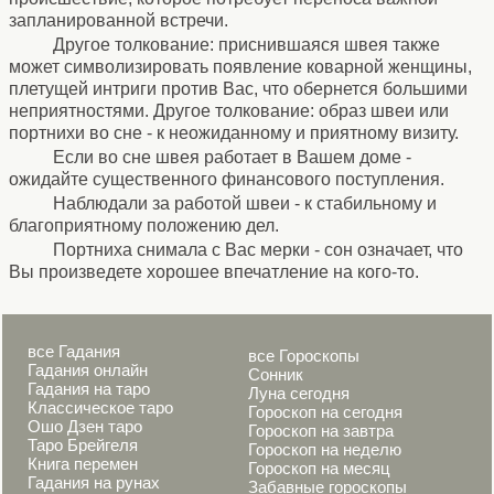
запланированной встречи.
Другое толкование: приснившаяся швея также
может символизировать появление коварной женщины,
плетущей интриги против Вас, что обернется большими
неприятностями. Другое толкование: образ швеи или
портнихи во сне - к неожиданному и приятному визиту.
Если во сне швея работает в Вашем доме -
ожидайте существенного финансового поступления.
Наблюдали за работой швеи - к стабильному и
благоприятному положению дел.
Портниха снимала с Вас мерки - сон означает, что
Вы произведете хорошее впечатление на кого-то.
все Гадания
все Гороскопы
Гадания онлайн
Сонник
Гадания на таро
Луна сегодня
Классическое таро
Гороскоп на сегодня
Ошо Дзен таро
Гороскоп на завтра
Таро Брейгеля
Гороскоп на неделю
Книга перемен
Гороскоп на месяц
Гадания на рунах
Забавные гороскопы