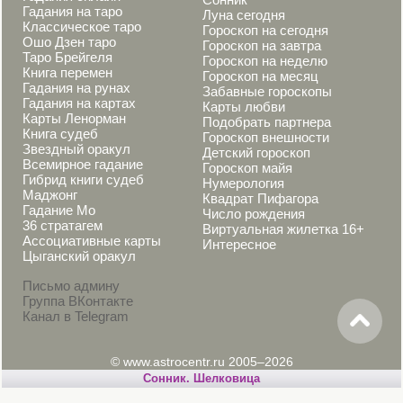
Гадания на таро
Луна сегодня
Классическое таро
Гороскоп на сегодня
Ошо Дзен таро
Гороскоп на завтра
Таро Брейгеля
Гороскоп на неделю
Книга перемен
Гороскоп на месяц
Гадания на рунах
Забавные гороскопы
Гадания на картах
Карты любви
Карты Ленорман
Подобрать партнера
Книга судеб
Гороскоп внешности
Звездный оракул
Детский гороскоп
Всемирное гадание
Гороскоп майя
Гибрид книги судеб
Нумерология
Маджонг
Квадрат Пифагора
Гадание Мо
Число рождения
36 стратагем
Виртуальная жилетка 16+
Ассоциативные карты
Интересное
Цыганский оракул
Письмо админу
Группа ВКонтакте
Канал в Telegram
© www.astrocentr.ru 2005–2026
Cонник. Шелковица