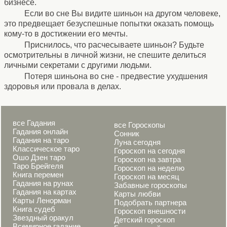
бизнесе.
Если во сне Вы видите шиньон на другом человеке,
это предвещает безуспешные попытки оказать помощь
кому-то в достижении его мечты.
Приснилось, что расчесываете шиньон? Будьте
осмотрительны в личной жизни, не спешите делиться
личными секретами с другими людьми.
Потеря шиньона во сне - предвестие ухудшения
здоровья или провала в делах.
все Гадания
все Гороскопы
Гадания онлайн
Сонник
Гадания на таро
Луна сегодня
Классическое таро
Гороскоп на сегодня
Ошо Дзен таро
Гороскоп на завтра
Таро Брейгеля
Гороскоп на неделю
Книга перемен
Гороскоп на месяц
Гадания на рунах
Забавные гороскопы
Гадания на картах
Карты любви
Карты Ленорман
Подобрать партнера
Книга судеб
Гороскоп внешности
Звездный оракул
Детский гороскоп
Всемирное гадание