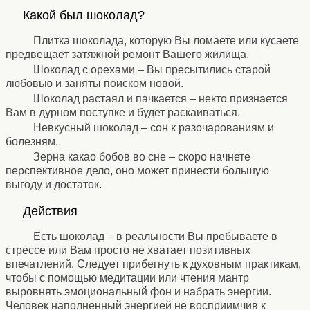
⚹
Какой был шоколад?
⚹
Плитка шоколада, которую Вы ломаете или кусаете
предвещает затяжной ремонт Вашего жилища.
Шоколад с орехами – Вы пресытились старой
любовью и заняты поиском новой.
Шоколад растаял и пачкается – некто признается
Вам в дурном поступке и будет раскаиваться.
Невкусный шоколад – сон к разочарованиям и
болезням.
Зерна какао бобов во сне – скоро начнете
перспективное дело, оно может принести большую
выгоду и достаток.
⚹
Действия
⚹
Есть шоколад – в реальности Вы пребываете в
стрессе или Вам просто не хватает позитивных
впечатлений. Следует прибегнуть к духовным практикам,
чтобы с помощью медитации или чтения мантр
выровнять эмоциональный фон и набрать энергии.
Человек наполненный энергией не восприимчив к