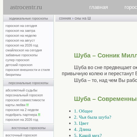
astrocentr.ru
главная
горо
›
сонник
сны на Ш
зодиакальные гороскопы
гороскоп на сегодня
гороскоп на завтра
гороскоп на неделю
гороскоп на август
гороскоп на 2026 год
смайлоскоп на сегодня
Шуба – Сонник Мил
забавные гороскопы
супер гороскоп
детский гороскоп
Шуба во сне предвещает ок
гороскоп внешности и стиля
привычную колею и перестанут В
биоритмы
Шуба – то, над чем Вы рабо
персональные гороскопы
абсолютный судьбы
персональный гороскоп
Шуба – Современны
гороскоп совместимости
карты любви
!!
гороскоп на 2 недели
1. Общее
подобрать партнера
!!
2. Чья была шуба?
гороскоп на 2026 год
3. Цвет
восточные гороскопы
4. Длина
5. Какой мех?
восточный гороскоп