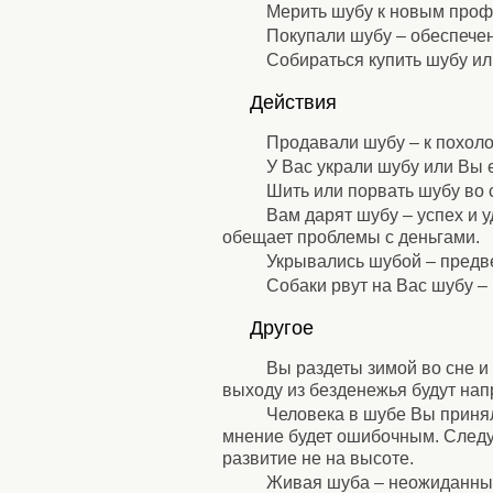
Мерить шубу к новым про
Покупали шубу – обеспечен
Собираться купить шубу ил
⚹
Действия
⚹
Продавали шубу – к похол
У Вас украли шубу или Вы е
Шить или порвать шубу во 
Вам дарят шубу – успех и у
обещает проблемы с деньгами.
Укрывались шубой – предв
Собаки рвут на Вас шубу – 
⚹
Другое
⚹
Вы раздеты зимой во сне и
выходу из безденежья будут нап
Человека в шубе Вы принял
мнение будет ошибочным. Следуе
развитие не на высоте.
Живая шуба – неожиданный 