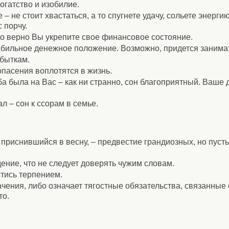
огатство и изобилие.
– не стоит хвастаться, а то спугнете удачу, сольете энергию
 порчу.
о верно Вы укрепите свое финансовое состояние.
абильное денежное положение. Возможно, придется занимат
убыткам.
пасения воплотятся в жизнь.
а была на Вас – как ни странно, сон благоприятный. Ваше
л – сон к ссорам в семье.
 приснившийся в весну, – предвестие грандиозных, но пуст
ение, что не следует доверять чужим словам.
тись терпением.
ачения, либо означает тягостные обязательства, связанные
то.