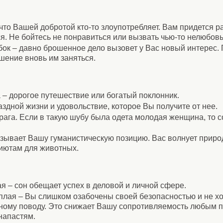
что Вашей добротой кто-то злоупотребляет. Вам придется ра
я. Не бойтесь не понравиться или вызвать чью-то нелюбовь
бок – давно брошенное дело вызовет у Вас новый интерес.
шение вновь им заняться.
 – дорогое путешествие или богатый поклонник.
аздной жизни и удовольствие, которое Вы получите от нее.
рага. Если в такую шубу была одета молодая женщина, то с
зывает Вашу гуманистическую позицию. Вас волнует приро
иютам для животных.
я – сон обещает успех в деловой и личной сфере.
плая – Вы слишком озабочены своей безопасностью и не х
ьному поводу. Это снижает Вашу сопротивляемость любым 
напастям.