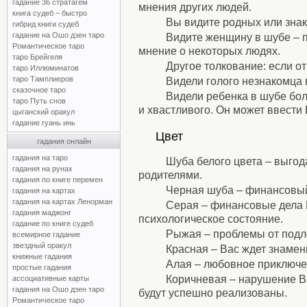
гадание 36 стратагем
мнения других людей.
книга судеб – быстро
Вы видите родных или знак
гибрид книги судеб
гадание на Ошо дзен таро
Видите женщину в шубе – п
Романтическое таро
мнение о некоторых людях.
таро Брейгеля
Другое толкование: если от
таро Иллюминатов
таро Тамплиеров
Видели голого незнакомца 
сказочное таро
Видели ребенка в шубе бол
таро Путь снов
и хвастливого. Он может ввести
цыганский оракул
⚹
гадание гуань инь
Цвет
гадания онлайн
⚹
гадания на таро
Шуба белого цвета – выгод
гадания на рунах
родителями.
гадания по книге перемен
Черная шуба – финансовый
гадания на картах
гадания на картах Ленорман
Серая – финансовые дела 
гадания маджонг
психологическое состояние.
гадание по книге судеб
Рыжая – проблемы от подлог
всемирное гадание
звездный оракул
Красная – Вас ждет знамен
книжные гадания
Алая – любовное приключе
простые гадания
Коричневая – нарушение Ва
ассоциативные карты
гадания на Ошо дзен таро
будут успешно реализованы.
Романтическое таро
⚹