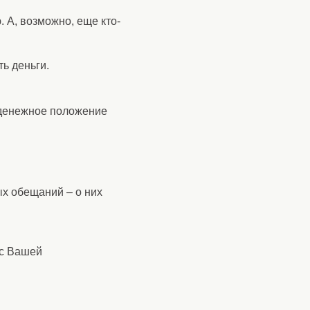
. А, возможно, еще кто-
ь деньги.
 денежное положение
ых обещаний – о них
 с Вашей