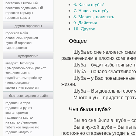
восточно-стихийный
6. Какая шуба?
восточно-зодиакальный
7. Надевать шубу
гороскоп карьеры
8. Мерить, покупать
гороскоп кармы
9. Действия
другие гороскопы
10. Другое
гороскоп майя
⚹
славянский гороскоп
Общее
лунный гороскоп
⚹
таро гороскоп
Шуба во сне является симво
нумерология
развлечениям в плохих компания
квадрат Пифагора
Шуба – будут избыточные 
нумерологический расчет
Шуба – начало счастливого
значение имени
Шуба – у Вас повышенные п
подобрать имя ребенку
число рождения
жизни.
карма в нумерологии
Шуба – Вы довольны своим
быстрые гадания онлайн
Много шуб – придется трат
гадание на таро
⚹
гадание на рунах
Чья была шуба?
книга перемен
⚹
гадание на картах
Вы во сне были в шубе – с
на картах Ленорман
Вы в чужой шубе – Вы пыта
тибетское гадание мо
гадание маджонг
постоянно стараетесь угодить ко