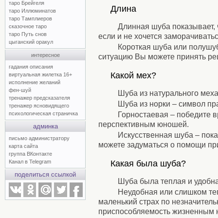
таро Брейгеля
Длина
таро Иллюминатов
⚹
таро Тамплиеров
Длинная шуба показывает, 
сказочное таро
таро Путь снов
если и не хочется заморачиватьс
цыганский оракул
Короткая шуба или полушу
интересное
ситуацию Вы можете принять ре
⚹
гадания описания
Какой мех?
виртуальная жилетка 16+
исполнение желаний
⚹
фен-шуй
Шуба из натурального меха
тренажер предсказателя
Шуба из норки – символ пр
тренажер ясновидящего
Горностаевая – победите в
психологическая страничка
перспективным юношей.
админка
Искусственная шуба – пока
письмо администратору
можете задуматься о помощи пр
карта сайта
⚹
группа ВКонтакте
Какая была шуба?
Канал в Telegram
⚹
поделиться ссылкой
Шуба была теплая и удобна
Неудобная или слишком те
маленький страх по незначител
приспособляемость жизненным 