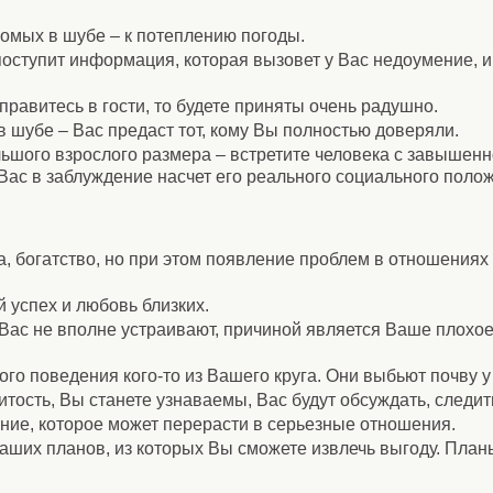
омых в шубе – к потеплению погоды.
оступит информация, которая вызовет у Вас недоумение, 
правитесь в гости, то будете приняты очень радушно.
в шубе – Вас предаст тот, кому Вы полностью доверяли.
ьшого взрослого размера – встретите человека с завышенн
 Вас в заблуждение насчет его реального социального поло
а, богатство, но при этом появление проблем в отношениях 
 успех и любовь близких.
Вас не вполне устраивают, причиной является Ваше плохое
о поведения кого-то из Вашего круга. Они выбьют почву у 
итость, Вы станете узнаваемы, Вас будут обсуждать, следи
ние, которое может перерасти в серьезные отношения.
ших планов, из которых Вы сможете извлечь выгоду. Планы