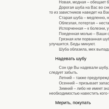
Новая, модная – обещает б
Дорогая шуба на Вас во сне 
то из завистников наведет на Вас
Старая шуба – медленно, н
Облезлая, потертая – нест
Испорченная – к болезни, 
Поеденная молью – Ваши о
Грязная или порванная шуб
улучшится. Беды минуют.
Шуба облазила, мех выпада
⚹
Надевать шубу
⚹
Сон где Вы надевали шубу,
следует забыть.
Летний – также предупрежд
Осенний – призывает запас
Зимний – либо не имеет зн
необходимостью навестить кого-
⚹
Мерить, покупать
⚹