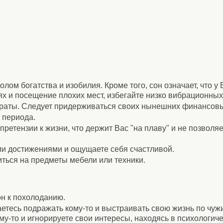
лом богатства и изобилия. Кроме того, сон означает, что у 
х и посещение плохих мест, избегайте низко вибрационных
траты. Следует придерживаться своих нынешних финансов
 периода.
ретензии к жизни, что держит Вас "на плаву" и не позволя
и достижениями и ощущаете себя счастливой.
иться на предметы мебели или техники.
он к похолоданию.
етесь подражать кому-то и выстраивать свою жизнь по чуж
му-то и игнорируете свои интересы, находясь в психологич