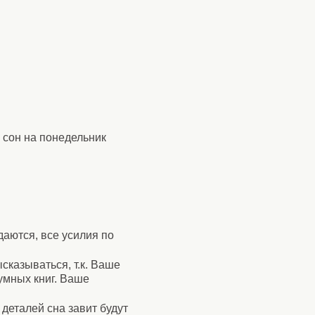
й сон на понедельник
даются, все усилия по
сказываться, т.к. Ваше
умных книг. Ваше
деталей сна завит будут