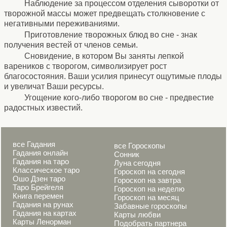
Наблюдение за процессом отделения сыворотки от
творожной массы может предвещать столкновение с
негативными переживаниями.
Приготовление творожных блюд во сне - знак
получения вестей от членов семьи.
Сновидение, в котором Вы заняты лепкой
вареников с творогом, символизирует рост
благосостояния. Ваши усилия принесут ощутимые плоды
и увеличат Ваши ресурсы.
Угощение кого-либо творогом во сне - предвестие
радостных известий.
все Гадания
все Гороскопы
Гадания онлайн
Сонник
Гадания на таро
Луна сегодня
Классическое таро
Гороскоп на сегодня
Ошо Дзен таро
Гороскоп на завтра
Таро Брейгеля
Гороскоп на неделю
Книга перемен
Гороскоп на месяц
Гадания на рунах
Забавные гороскопы
Гадания на картах
Карты любви
Карты Ленорман
Подобрать партнера