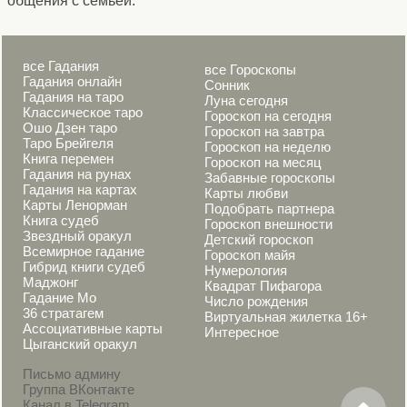
общения с семьей.
все Гадания
все Гороскопы
Гадания онлайн
Сонник
Гадания на таро
Луна сегодня
Классическое таро
Гороскоп на сегодня
Ошо Дзен таро
Гороскоп на завтра
Таро Брейгеля
Гороскоп на неделю
Книга перемен
Гороскоп на месяц
Гадания на рунах
Забавные гороскопы
Гадания на картах
Карты любви
Карты Ленорман
Подобрать партнера
Книга судеб
Гороскоп внешности
Звездный оракул
Детский гороскоп
Всемирное гадание
Гороскоп майя
Гибрид книги судеб
Нумерология
Маджонг
Квадрат Пифагора
Гадание Мо
Число рождения
36 стратагем
Виртуальная жилетка 16+
Ассоциативные карты
Интересное
Цыганский оракул
Письмо админу
Группа ВКонтакте
Канал в Telegram