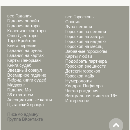
все Гадания
все Гороскопы
Гадания онлайн
Сонник
Гадания на таро
Луна сегодня
Классическое таро
Гороскоп на сегодня
Ошо Дзен таро
Гороскоп на завтра
Таро Брейгеля
Гороскоп на неделю
Книга перемен
Гороскоп на месяц
Гадания на рунах
Забавные гороскопы
Гадания на картах
Карты любви
Карты Ленорман
Подобрать партнера
Книга судеб
Гороскоп внешности
Звездный оракул
Детский гороскоп
Всемирное гадание
Гороскоп майя
Гибрид книги судеб
Нумерология
Маджонг
Квадрат Пифагора
Гадание Мо
Число рождения
36 стратагем
Виртуальная жилетка 16+
Ассоциативные карты
Интересное
Цыганский оракул
Письмо админу
Группа ВКонтакте