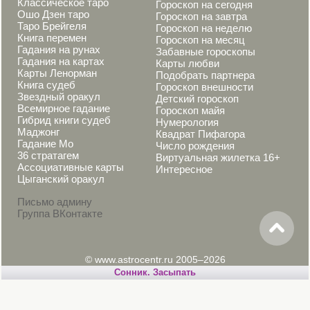
Классическое таро
Гороскоп на сегодня
Ошо Дзен таро
Гороскоп на завтра
Таро Брейгеля
Гороскоп на неделю
Книга перемен
Гороскоп на месяц
Гадания на рунах
Забавные гороскопы
Гадания на картах
Карты любви
Карты Ленорман
Подобрать партнера
Книга судеб
Гороскоп внешности
Звездный оракул
Детский гороскоп
Всемирное гадание
Гороскоп майя
Гибрид книги судеб
Нумерология
Маджонг
Квадрат Пифагора
Гадание Мо
Число рождения
36 стратагем
Виртуальная жилетка 16+
Ассоциативные карты
Интересное
Цыганский оракул
Письмо админу
Группа ВКонтакте
© www.astrocentr.ru 2005–2026
Cонник. Засыпать