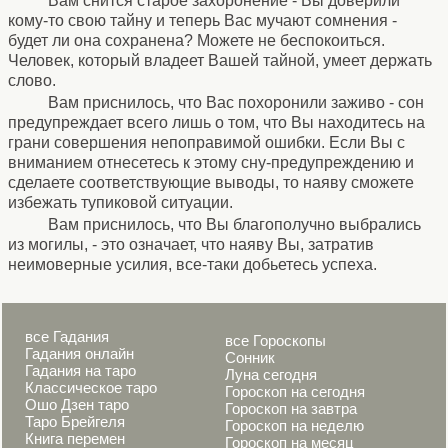
Вам снится старое захоронение - Вы доверили
кому-то свою тайну и теперь Вас мучают сомнения -
будет ли она сохранена? Можете не беспокоиться.
Человек, который владеет Вашей тайной, умеет держать
слово.
Вам приснилось, что Вас похоронили заживо - сон
предупреждает всего лишь о том, что Вы находитесь на
грани совершения непоправимой ошибки. Если Вы с
вниманием отнесетесь к этому сну-предупреждению и
сделаете соответствующие выводы, то наяву сможете
избежать тупиковой ситуации.
Вам приснилось, что Вы благополучно выбрались
из могилы, - это означает, что наяву Вы, затратив
неимоверные усилия, все-таки добьетесь успеха.
все Гадания
все Гороскопы
Гадания онлайн
Сонник
Гадания на таро
Луна сегодня
Классическое таро
Гороскоп на сегодня
Ошо Дзен таро
Гороскоп на завтра
Таро Брейгеля
Гороскоп на неделю
Книга перемен
Гороскоп на месяц