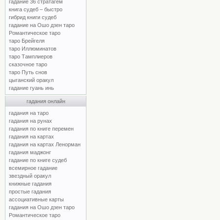
гадание 36 стратагем
книга судеб – быстро
гибрид книги судеб
гадание на Ошо дзен таро
Романтическое таро
таро Брейгеля
таро Иллюминатов
таро Тамплиеров
сказочное таро
таро Путь снов
цыганский оракул
гадание гуань инь
гадания онлайн
гадания на таро
гадания на рунах
гадания по книге перемен
гадания на картах
гадания на картах Ленорман
гадания маджонг
гадание по книге судеб
всемирное гадание
звездный оракул
книжные гадания
простые гадания
ассоциативные карты
гадания на Ошо дзен таро
Романтическое таро