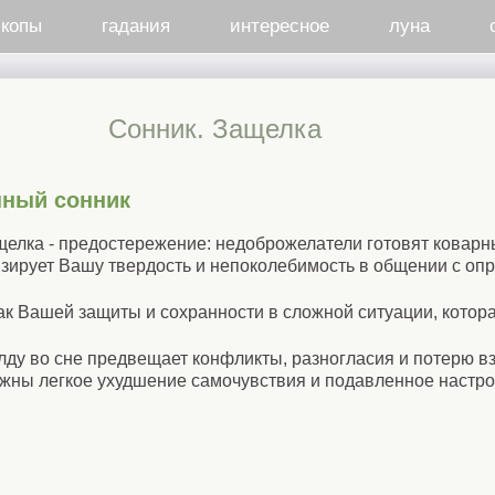
скопы
гадания
интересное
луна
Cонник. Защелка
нный сонник
елка - предостережение: недоброжелатели готовят коварн
изирует Вашу твердость и непоколебимость в общении с о
нак Вашей защиты и сохранности в сложной ситуации, котора
лду во сне предвещает конфликты, разногласия и потерю 
ожны легкое ухудшение самочувствия и подавленное настро