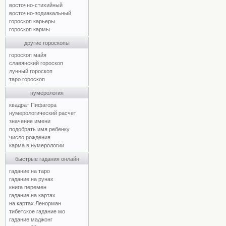
восточно-стихийный
восточно-зодиакальный
гороскоп карьеры
гороскоп кармы
другие гороскопы
гороскоп майя
славянский гороскоп
лунный гороскоп
таро гороскоп
нумерология
квадрат Пифагора
нумерологический расчет
значение имени
подобрать имя ребенку
число рождения
карма в нумерологии
быстрые гадания онлайн
гадание на таро
гадание на рунах
книга перемен
гадание на картах
на картах Ленорман
тибетское гадание мо
гадание маджонг