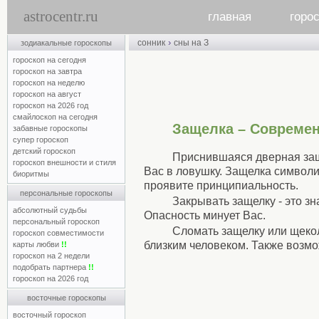
astrocentr.ru
главная
горо
›
сонник
сны на З
зодиакальные гороскопы
гороскоп на сегодня
гороскоп на завтра
гороскоп на неделю
гороскоп на август
гороскоп на 2026 год
смайлоскоп на сегодня
Защелка – Совреме
забавные гороскопы
супер гороскоп
детский гороскоп
Приснившаяся дверная защ
гороскоп внешности и стиля
Вас в ловушку. Защелка символ
биоритмы
проявите принципиальность.
персональные гороскопы
Закрывать защелку - это з
абсолютный судьбы
Опасность минует Вас.
персональный гороскоп
Сломать защелку или щеко
гороскоп совместимости
близким человеком. Также возм
карты любви
!!
гороскоп на 2 недели
подобрать партнера
!!
гороскоп на 2026 год
восточные гороскопы
восточный гороскоп