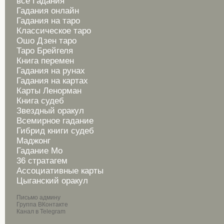
все Гадания
Гадания онлайн
Гадания на таро
Классическое таро
Ошо Дзен таро
Таро Брейгеля
Книга перемен
Гадания на рунах
Гадания на картах
Карты Ленорман
Книга судеб
Звездный оракул
Всемирное гадание
Гибрид книги судеб
Маджонг
Гадание Мо
36 стратагем
Ассоциативные карты
Цыганский оракул
Письмо админу
Группа ВКонтакте
Канал в Telegram