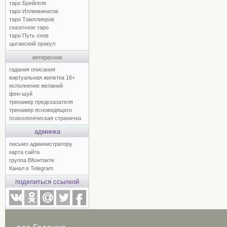
таро Брейгеля
таро Иллюминатов
таро Тамплиеров
сказочное таро
таро Путь снов
цыганский оракул
интересное
гадания описания
виртуальная жилетка 16+
исполнение желаний
фен-шуй
тренажер предсказателя
тренажер ясновидящего
психологическая страничка
админка
письмо администратору
карта сайта
группа ВКонтакте
Канал в Telegram
поделиться ссылкой