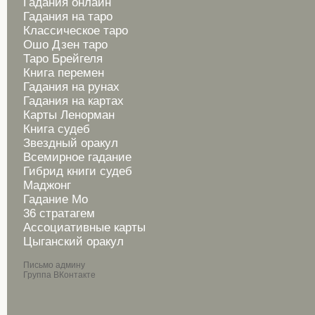
Гадания онлайн
Гадания на таро
Классическое таро
Ошо Дзен таро
Таро Брейгеля
Книга перемен
Гадания на рунах
Гадания на картах
Карты Ленорман
Книга судеб
Звездный оракул
Всемирное гадание
Гибрид книги судеб
Маджонг
Гадание Мо
36 стратагем
Ассоциативные карты
Цыганский оракул
Письмо админу
Группа ВКонтакте