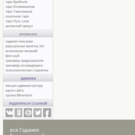
таро Брейгеля
таро Иллюминатов
таро Тамплиеров
сказочное таро
таро Путь снов
цыганский оракул
интересное
гадания описания
виртуальная жилетка 16+
исполнение желаний
фен-шуй
тренажер предсказателя
тренажер ясновидящего
психологическая страничка
админка
письмо администратору
карта сайта
группа ВКонтакте
поделиться ссылкой
все Гадания