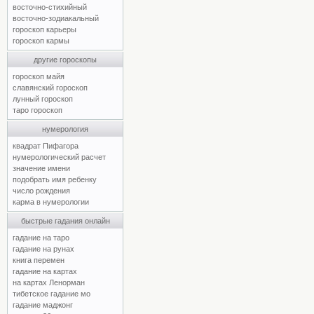
восточно-стихийный
восточно-зодиакальный
гороскоп карьеры
гороскоп кармы
другие гороскопы
гороскоп майя
славянский гороскоп
лунный гороскоп
таро гороскоп
нумерология
квадрат Пифагора
нумерологический расчет
значение имени
подобрать имя ребенку
число рождения
карма в нумерологии
быстрые гадания онлайн
гадание на таро
гадание на рунах
книга перемен
гадание на картах
на картах Ленорман
тибетское гадание мо
гадание маджонг