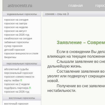
astrocentr.ru
главная
горо
›
сонник
сны на З
зодиакальные гороскопы
гороскоп на сегодня
гороскоп на завтра
гороскоп на неделю
гороскоп на август
гороскоп на 2026 год
смайлоскоп на сегодня
Заявление – Совре
забавные гороскопы
супер гороскоп
детский гороскоп
Если в сновидении Вы дела
гороскоп внешности и стиля
влияющих на текущее положени
биоритмы
Слышали заявление во сне
персональные гороскопы
дальнейшую жизнь.
абсолютный судьбы
Составление заявления во 
персональный гороскоп
уволят или подвергнут сокращен
гороскоп совместимости
новой.
карты любви
!!
гороскоп на 2 недели
Получение во сне заявлени
подобрать партнера
!!
нестабильности.
гороскоп на 2026 год
восточные гороскопы
восточный гороскоп