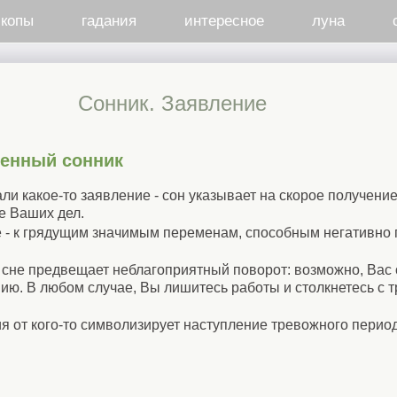
скопы
гадания
интересное
луна
Cонник. Заявление
менный сонник
ли какое-то заявление - сон указывает на скорое получени
е Ваших дел.
 - к грядущим значимым переменам, способным негативно 
сне предвещает неблагоприятный поворот: возможно, Вас 
ию. В любом случае, Вы лишитесь работы и столкнетесь с т
я от кого-то символизирует наступление тревожного перио