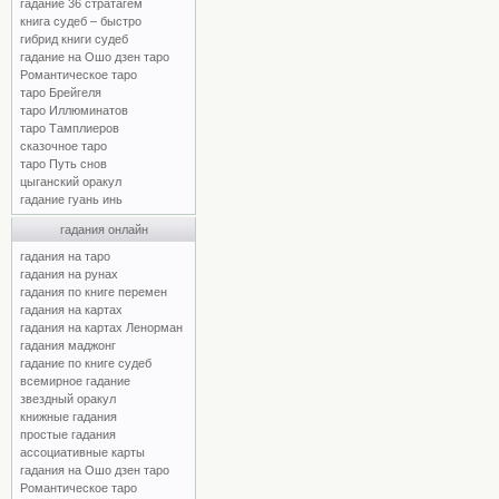
гадание 36 стратагем
книга судеб – быстро
гибрид книги судеб
гадание на Ошо дзен таро
Романтическое таро
таро Брейгеля
таро Иллюминатов
таро Тамплиеров
сказочное таро
таро Путь снов
цыганский оракул
гадание гуань инь
гадания онлайн
гадания на таро
гадания на рунах
гадания по книге перемен
гадания на картах
гадания на картах Ленорман
гадания маджонг
гадание по книге судеб
всемирное гадание
звездный оракул
книжные гадания
простые гадания
ассоциативные карты
гадания на Ошо дзен таро
Романтическое таро