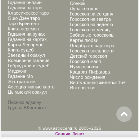
Гадания онлайн
Сонник
Гадания на таро
Луна сегодня
Классическое таро
Гороскоп на сегодня
Ошо Дзен таро
Гороскоп на завтра
Таро Брейгеля
Гороскоп на неделю
Книга перемен
Гороскоп на месяц
Гадания на рунах
Забавные гороскопы
Гадания на картах
Карты любви
Карты Ленорман
Подобрать партнера
Книга судеб
Гороскоп внешности
Звездный оракул
Детский гороскоп
Всемирное гадание
Гороскоп майя
Гибрид книги судеб
Нумерология
Маджонг
Квадрат Пифагора
Гадание Мо
Число рождения
36 стратагем
Виртуальная жилетка 16+
Ассоциативные карты
Интересное
Цыганский оракул
Письмо админу
Группа ВКонтакте
© www.astrocentr.ru 2005–2026
Cонник. Зенит