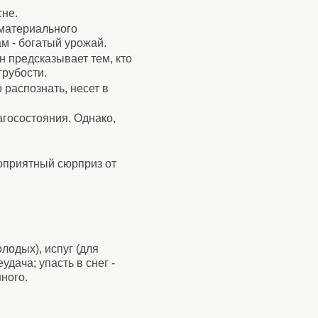
сне.
 материального
м - богатый урожай.
н предсказывает тем, кто
грубости.
 распознать, несет в
агосостояния. Однако,
оприятный сюрприз от
лодых), испуг (для
удача; упасть в снег -
нного.