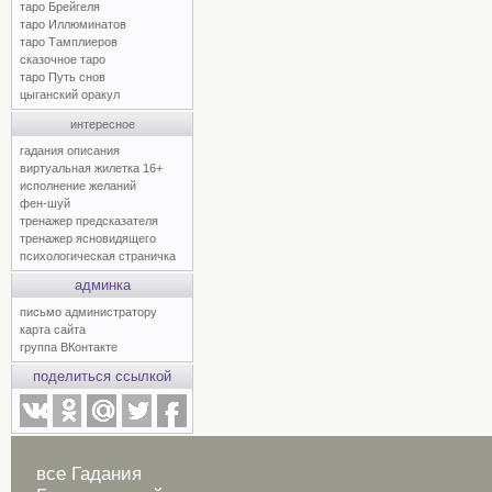
таро Брейгеля
таро Иллюминатов
таро Тамплиеров
сказочное таро
таро Путь снов
цыганский оракул
интересное
гадания описания
виртуальная жилетка 16+
исполнение желаний
фен-шуй
тренажер предсказателя
тренажер ясновидящего
психологическая страничка
админка
письмо администратору
карта сайта
группа ВКонтакте
поделиться ссылкой
все Гадания