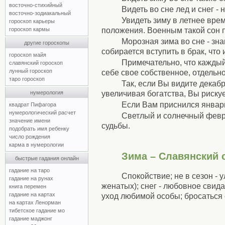
восточно-стихийный
Видеть во сне лед и снег - 
восточно-зодиакальный
Увидеть зиму в летнее вре
гороскоп карьеры
положения. Военным такой сон 
гороскоп кармы
Морозная зима во сне - зн
другие гороскопы
собирается вступить в брак, что
гороскоп майя
Примечательно, что каждый
славянский гороскоп
лунный гороскоп
себе свое собственное, отдельн
таро гороскоп
Так, если Вы видите декаб
увеличивая богатства, Вы рискуе
нумерология
Если Вам приснился январь
квадрат Пифагора
нумерологический расчет
Светлый и солнечный февр
значение имени
судьбы.
подобрать имя ребенку
число рождения
карма в нумерологии
Зима – Славянский 
быстрые гадания онлайн
гадание на таро
Спокойствие; не в сезон - 
гадание на рунах
женатых); снег - любовное свидан
книга перемен
гадание на картах
уход любимой особы; бросаться с
на картах Ленорман
тибетское гадание мо
гадание маджонг