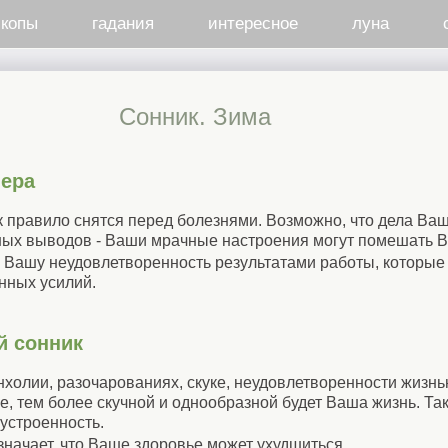
скопы
гадания
интересное
луна
Cонник. Зима
лера
к правило снятся перед болезнями. Возможно, что дела Ва
ных выводов - Ваши мрачные настроения могут помешать В
и Вашу неудовлетворенность результатами работы, которы
нных усилий.
й сонник
нхолии, разочарованиях, скуке, неудовлетворенности жизнь
е, тем более скучной и однообразной будет Ваша жизнь. Та
устроенность.
значает, что Ваше здоровье может ухудшиться.