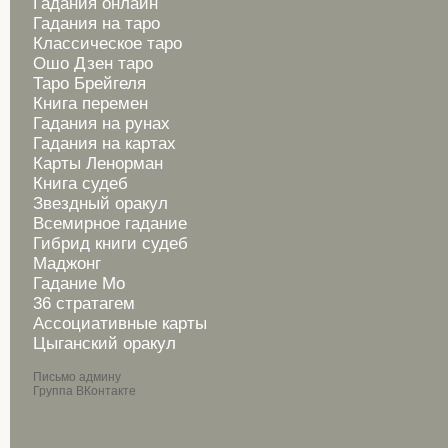
Гадания онлайн
Гадания на таро
Классическое таро
Ошо Дзен таро
Таро Брейгеля
Книга перемен
Гадания на рунах
Гадания на картах
Карты Ленорман
Книга судеб
Звездный оракул
Всемирное гадание
Гибрид книги судеб
Маджонг
Гадание Мо
36 стратагем
Ассоциативные карты
Цыганский оракул
Письмо админу
Группа ВКонтакте