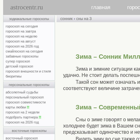
astrocentr.ru
главная
горо
›
сонник
сны на З
зодиакальные гороскопы
гороскоп на сегодня
гороскоп на завтра
гороскоп на неделю
гороскоп на август
гороскоп на 2026 год
смайлоскоп на сегодня
Зима – Сонник Мил
забавные гороскопы
супер гороскоп
детский гороскоп
Зима и зимние ситуации ка
гороскоп внешности и стиля
удачно. Не стоит делать поспеш
биоритмы
Такой сон может означать 
персональные гороскопы
соответствуют величине затраче
абсолютный судьбы
персональный гороскоп
гороскоп совместимости
Зима – Современны
карты любви
!!
гороскоп на 2 недели
подобрать партнера
!!
Сны о зиме говорят о мела
гороскоп на 2026 год
холоднее будет зима в Вашем сн
восточные гороскопы
предсказывает одиночество и не
Видеть зиму во сне также о
восточный гороскоп