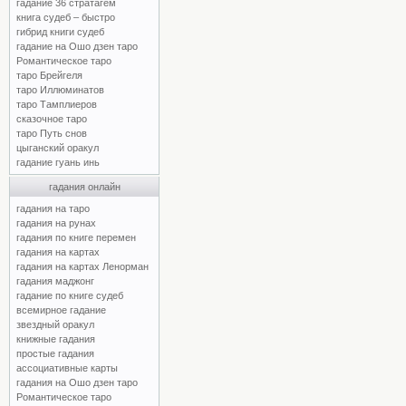
гадание 36 стратагем
книга судеб – быстро
гибрид книги судеб
гадание на Ошо дзен таро
Романтическое таро
таро Брейгеля
таро Иллюминатов
таро Тамплиеров
сказочное таро
таро Путь снов
цыганский оракул
гадание гуань инь
гадания онлайн
гадания на таро
гадания на рунах
гадания по книге перемен
гадания на картах
гадания на картах Ленорман
гадания маджонг
гадание по книге судеб
всемирное гадание
звездный оракул
книжные гадания
простые гадания
ассоциативные карты
гадания на Ошо дзен таро
Романтическое таро