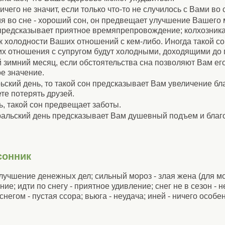
ничего не значит, если только что-то не случилось с Вами во 
мя во сне - хороший сон, он предвещает улучшение Вашего
предсказывает приятное времяпрепровождение; колхозника
ак холодности Ваших отношений с кем-либо. Иногда такой со
 их отношения с супругом будут холодными, доходящими до 
 зимний месяц, если обстоятельства сна позволяют Вам его
ое значение.
рьский день, то такой сон предсказывает Вам увеличение бл
те потерять друзей.
, такой сон предвещает заботы.
альский день предсказывает Вам душевный подъем и благ
сонник
улучшение денежных дел; сильный мороз - злая жена (для мо
ие; идти по снегу - приятное удивление; снег не в сезон - не
негом - пустая ссора; вьюга - неудача; иней - ничего особе