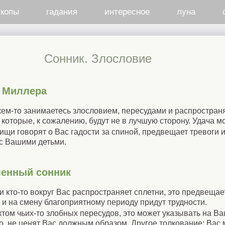
скопы
гадания
интересное
луна
Cонник. Злословие
к Миллера
 кем-то занимаетесь злословием, пересудами и распространя
 которые, к сожалению, будут не в лучшую сторону. Удача м
ищи говорят о Вас гадости за спиной, предвещает тревоги 
 с Вашими детьми.
менный сонник
ли кто-то вокруг Вас распространяет сплетни, это предвеща
 и на смену благоприятному периоду придут трудности.
ктом чьих-то злобных пересудов, это может указывать на В
о, не ценят Вас должным образом. Другое толкование: Вас 