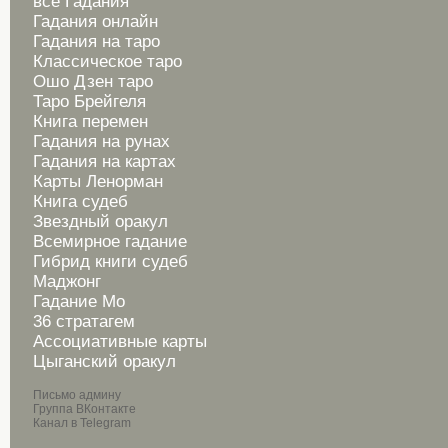
все Гадания
Гадания онлайн
Гадания на таро
Классическое таро
Ошо Дзен таро
Таро Брейгеля
Книга перемен
Гадания на рунах
Гадания на картах
Карты Ленорман
Книга судеб
Звездный оракул
Всемирное гадание
Гибрид книги судеб
Маджонг
Гадание Мо
36 стратагем
Ассоциативные карты
Цыганский оракул
Письмо админу
Группа ВКонтакте
Канал в Telegram