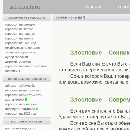
astrocentr.ru
главная
горо
›
сонник
сны на З
зодиакальные гороскопы
гороскоп на сегодня
гороскоп на завтра
гороскоп на неделю
гороскоп на август
гороскоп на 2026 год
смайлоскоп на сегодня
Злословие – Сонни
забавные гороскопы
супер гороскоп
детский гороскоп
Если Вам снится, что Вы с
гороскоп внешности и стиля
готовьтесь к переменам в жизни,
биоритмы
Сон, в котором Ваши товар
персональные гороскопы
или дома, возможно, связанные
абсолютный судьбы
персональный гороскоп
гороскоп совместимости
Злословие – Совре
карты любви
!!
гороскоп на 2 недели
подобрать партнера
!!
Если вам снится, что Вы и
гороскоп на 2026 год
Удача может отвернуться от Вас,
восточные гороскопы
Если во сне Вы стали объе
других людей, которые, возможн
восточный гороскоп