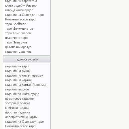
гадание 36 стратагем
книга судеб – быстро
гибрид книги судеб
гадание на Ошо дзен таро
Романтическое таро
таро Брейгеля
таро Иллюминатов
таро Тамплиеров
сказочное таро
таро Путь снов
цыганский оракул
гадание гуань инь
гадания онлайн
гадания на таро
гадания на рунах
гадания по книге перемен
гадания на картах
гадания на картах Ленорман
гадания маджонг
гадание по книге судеб
всемирное гадание
звездный оракул
книжные гадания
простые гадания
ассоциативные карты
гадания на Ошо дзен таро
Романтическое таро