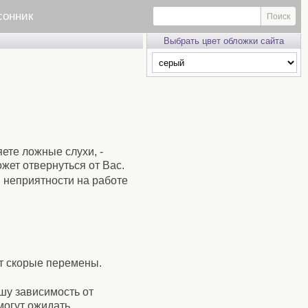
сонник
Выбрать цвет обложки сайта
ете ложные слухи, -
ожет отвернуться от Вас.
и неприятности на работе
ет скорые перемены.
ашу зависимость от
могут ожидать