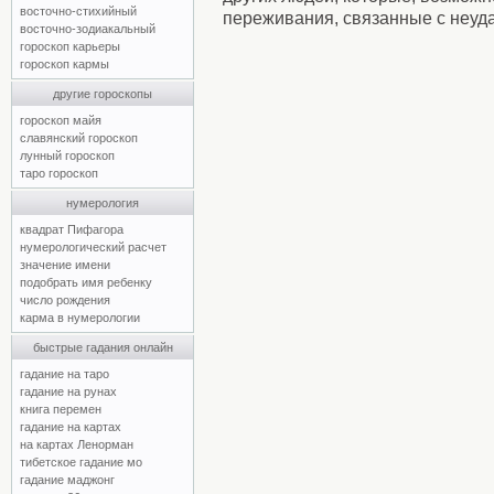
восточно-стихийный
переживания, связанные с неуд
восточно-зодиакальный
гороскоп карьеры
гороскоп кармы
другие гороскопы
гороскоп майя
славянский гороскоп
лунный гороскоп
таро гороскоп
нумерология
квадрат Пифагора
нумерологический расчет
значение имени
подобрать имя ребенку
число рождения
карма в нумерологии
быстрые гадания онлайн
гадание на таро
гадание на рунах
книга перемен
гадание на картах
на картах Ленорман
тибетское гадание мо
гадание маджонг