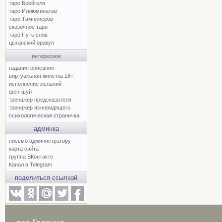
таро Брейгеля
таро Иллюминатов
таро Тамплиеров
сказочное таро
таро Путь снов
цыганский оракул
интересное
гадания описания
виртуальная жилетка 16+
исполнение желаний
фен-шуй
тренажер предсказателя
тренажер ясновидящего
психологическая страничка
админка
письмо администратору
карта сайта
группа ВКонтакте
Канал в Telegram
поделиться ссылкой