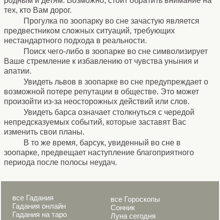
родным и детям. Возможно, стоит обратить внимание на
тех, кто Вам дорог.
Прогулка по зоопарку во сне зачастую является
предвестником сложных ситуаций, требующих
нестандартного подхода в реальности.
Поиск чего-либо в зоопарке во сне символизирует
Ваше стремление к избавлению от чувства уныния и
апатии.
Увидеть львов в зоопарке во сне предупреждает о
возможной потере репутации в обществе. Это может
произойти из-за неосторожных действий или слов.
Увидеть барса означает столкнуться с чередой
непредсказуемых событий, которые заставят Вас
изменить свои планы.
В то же время, барсук, увиденный во сне в
зоопарке, предвещает наступление благоприятного
периода после полосы неудач.
все Гадания
все Гороскопы
Гадания онлайн
Сонник
Гадания на таро
Луна сегодня