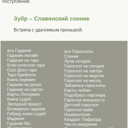
поступления.
Зубр – Славянский сонник
Встреча с удачливым пронырой.
все Гадания
все Гороскопы
Гадания онлайн
Сонник
Гадания на таро
Луна сегодня
Классическое таро
Гороскоп на сегодня
Ошо Дзен таро
Гороскоп на завтра
Таро Брейгеля
Гороскоп на неделю
Книга перемен
Гороскоп на месяц
Гадания на рунах
Забавные гороскопы
Гадания на картах
Карты любви
Карты Ленорман
Подобрать партнера
Книга судеб
Гороскоп внешности
Звездный оракул
Детский гороскоп
Всемирное гадание
Гороскоп майя
Гибрид книги судеб
Нумерология
Маджонг
Квадрат Пифагора
Гадание Мо
Число рождения