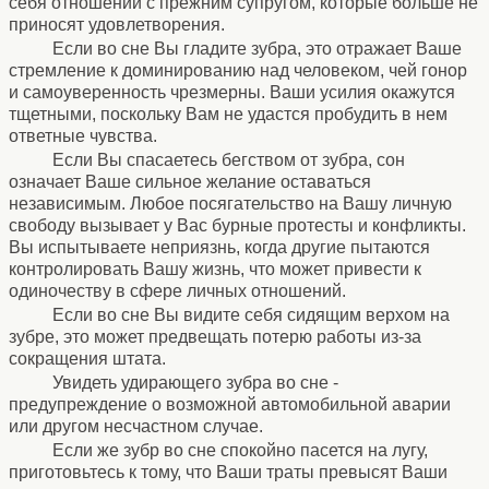
себя отношений с прежним супругом, которые больше не
приносят удовлетворения.
Если во сне Вы гладите зубра, это отражает Ваше
стремление к доминированию над человеком, чей гонор
и самоуверенность чрезмерны. Ваши усилия окажутся
тщетными, поскольку Вам не удастся пробудить в нем
ответные чувства.
Если Вы спасаетесь бегством от зубра, сон
означает Ваше сильное желание оставаться
независимым. Любое посягательство на Вашу личную
свободу вызывает у Вас бурные протесты и конфликты.
Вы испытываете неприязнь, когда другие пытаются
контролировать Вашу жизнь, что может привести к
одиночеству в сфере личных отношений.
Если во сне Вы видите себя сидящим верхом на
зубре, это может предвещать потерю работы из-за
сокращения штата.
Увидеть удирающего зубра во сне -
предупреждение о возможной автомобильной аварии
или другом несчастном случае.
Если же зубр во сне спокойно пасется на лугу,
приготовьтесь к тому, что Ваши траты превысят Ваши