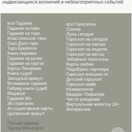
надвигающихся волнений и неблагоприятных событий.
все Гадания
все Гороскопы
Гадания онлайн
Сонник
Гадания на таро
Луна сегодня
Классическое таро
Гороскоп на сегодня
Ошо Дзен таро
Гороскоп на завтра
Таро Брейгеля
Гороскоп на неделю
Книга перемен
Гороскоп на месяц
Гадания на рунах
Забавные гороскопы
Гадания на картах
Карты любви
Карты Ленорман
Подобрать партнера
Книга судеб
Гороскоп внешности
Звездный оракул
Детский гороскоп
Всемирное гадание
Гороскоп майя
Гибрид книги судеб
Нумерология
Маджонг
Квадрат Пифагора
Гадание Мо
Число рождения
36 стратагем
Виртуальная жилетка 16+
Ассоциативные карты
Интересное
Цыганский оракул
Письмо админу
Группа ВКонтакте