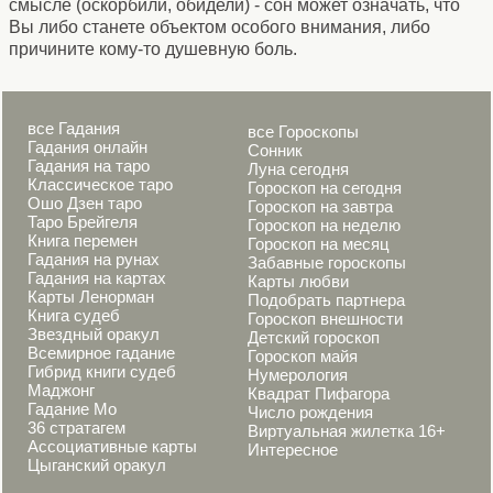
смысле (оскорбили, обидели) - сон может означать, что
Вы либо станете объектом особого внимания, либо
причините кому-то душевную боль.
все Гадания
все Гороскопы
Гадания онлайн
Сонник
Гадания на таро
Луна сегодня
Классическое таро
Гороскоп на сегодня
Ошо Дзен таро
Гороскоп на завтра
Таро Брейгеля
Гороскоп на неделю
Книга перемен
Гороскоп на месяц
Гадания на рунах
Забавные гороскопы
Гадания на картах
Карты любви
Карты Ленорман
Подобрать партнера
Книга судеб
Гороскоп внешности
Звездный оракул
Детский гороскоп
Всемирное гадание
Гороскоп майя
Гибрид книги судеб
Нумерология
Маджонг
Квадрат Пифагора
Гадание Мо
Число рождения
36 стратагем
Виртуальная жилетка 16+
Ассоциативные карты
Интересное
Цыганский оракул