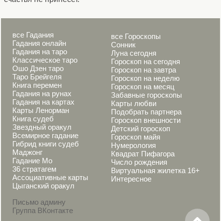
все Гадания
все Гороскопы
Гадания онлайн
Сонник
Гадания на таро
Луна сегодня
Классическое таро
Гороскоп на сегодня
Ошо Дзен таро
Гороскоп на завтра
Таро Брейгеля
Гороскоп на неделю
Книга перемен
Гороскоп на месяц
Гадания на рунах
Забавные гороскопы
Гадания на картах
Карты любви
Карты Ленорман
Подобрать партнера
Книга судеб
Гороскоп внешности
Звездный оракул
Детский гороскоп
Всемирное гадание
Гороскоп майя
Гибрид книги судеб
Нумерология
Маджонг
Квадрат Пифагора
Гадание Мо
Число рождения
36 стратагем
Виртуальная жилетка 16+
Ассоциативные карты
Интересное
Цыганский оракул
Письмо админу
Группа ВКонтакте