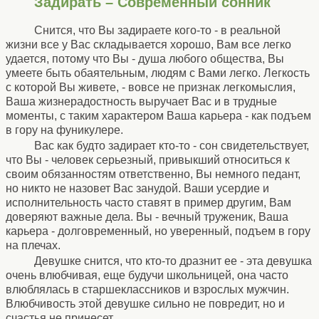
Задирать – Современный сонник
Снится, что Вы задираете кого-то - в реальной
жизни все у Вас складывается хорошо, Вам все легко
удается, потому что Вы - душа любого общества, Вы
умеете быть обаятельным, людям с Вами легко. Легкость
с которой Вы живете, - вовсе не признак легкомыслия,
Ваша жизнерадостность выручает Вас и в трудные
моменты, с таким характером Ваша карьера - как подъем
в гору на фуникулере.
Вас как будто задирает кто-то - сон свидетельствует,
что Вы - человек серьезный, привыкший относиться к
своим обязанностям ответственно, Вы немного педант,
но никто не назовет Вас занудой. Ваши усердие и
исполнительность часто ставят в пример другим, Вам
доверяют важные дела. Вы - вечный труженик, Ваша
карьера - долговременный, но уверенный, подъем в гору
на плечах.
Девушке снится, что кто-то дразнит ее - эта девушка
очень влюбчивая, еще будучи школьницей, она часто
влюблялась в старшеклассников и взрослых мужчин.
Влюбчивость этой девушке сильно не повредит, но и
счастья не принесет.