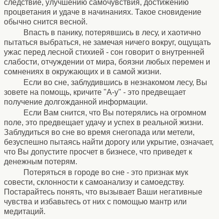
следствие, улучшению самочувствия, достижению
процветания и удаче в начинаниях. Такое сновидение
обычно снится весной.
Впасть в панику, потерявшись в лесу, и хаотично
пытаться выбраться, не замечая ничего вокруг, ощущать
ужас перед лесной стихией - сон говорит о внутренней
слабости, отчуждении от мира, боязни любых перемен и
сомнениях в окружающих и в самой жизни.
Если во сне, заблудившись в незнакомом лесу, Вы
зовете на помощь, кричите "А-у" - это предвещает
получение долгожданной информации.
Если Вам снится, что Вы потерялись на огромном
поле, это предвещает удачу и успех в реальной жизни.
Заблудиться во сне во время снегопада или метели,
безуспешно пытаясь найти дорогу или укрытие, означает,
что Вы допустите просчет в бизнесе, что приведет к
денежным потерям.
Потеряться в городе во сне - это признак мук
совести, склонности к самоанализу и самоедству.
Постарайтесь понять, что вызывает Ваши негативные
чувства и избавьтесь от них с помощью мантр или
медитаций.