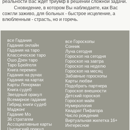
реальности Вас ждет триумф в решении сложной задачи.
Сновидение, в котором Вы наблюдаете, как Вас
сожгли заживо, для больных - быстрое исцеление, а
влюбленным - страсть, но и горечь.
все Гадания
все Гороскопы
Гадания онлайн
Сонник
Гадания на таро
Луна сегодня
Классическое таро
Гороскоп на сегодня
Ошо Дзен таро
Гороскоп на завтра
Таро Брейгеля
Гороскоп на неделю
Книга перемен
Гороскоп на месяц
Гадания на рунах
Забавные гороскопы
Гадания на картах
Карты любви
Карты Ленорман
Подобрать партнера
Книга судеб
Гороскоп внешности
Звездный оракул
Детский гороскоп
Всемирное гадание
Гороскоп майя
Гибрид книги судеб
Нумерология
Маджонг
Квадрат Пифагора
Гадание Мо
Число рождения
36 стратагем
Виртуальная жилетка 16+
Ассоциативные карты
Интересное
Цыганский оракул