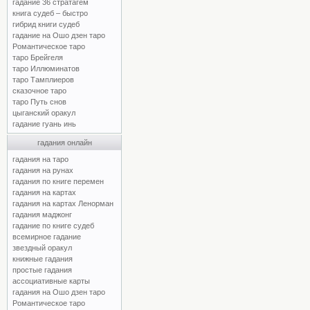
гадание 36 стратагем
книга судеб – быстро
гибрид книги судеб
гадание на Ошо дзен таро
Романтическое таро
таро Брейгеля
таро Иллюминатов
таро Тамплиеров
сказочное таро
таро Путь снов
цыганский оракул
гадание гуань инь
гадания онлайн
гадания на таро
гадания на рунах
гадания по книге перемен
гадания на картах
гадания на картах Ленорман
гадания маджонг
гадание по книге судеб
всемирное гадание
звездный оракул
книжные гадания
простые гадания
ассоциативные карты
гадания на Ошо дзен таро
Романтическое таро