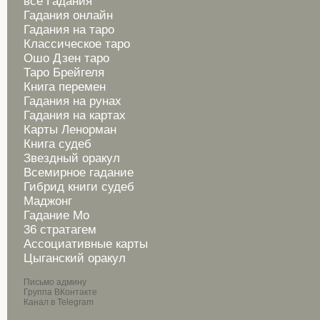
все Гадания
Гадания онлайн
Гадания на таро
Классическое таро
Ошо Дзен таро
Таро Брейгеля
Книга перемен
Гадания на рунах
Гадания на картах
Карты Ленорман
Книга судеб
Звездный оракул
Всемирное гадание
Гибрид книги судеб
Маджонг
Гадание Мо
36 стратагем
Ассоциативные карты
Цыганский оракул
Письмо админу
Группа ВКонтакте
Канал в Telegram