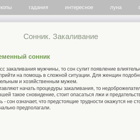
скопы
гадания
интересное
луна
Cонник. Закаливание
еменный сонник
с закаливания мужчины, то сон сулит появление влиятель
 прийти на помощь в сложной ситуации. Для женщин подобн
тельным и хозяйственным мужем.
тавляют начать процедуры закаливания, то недоброжелател
ей такое сновидение, стоит опасаться лжи и предательств
 - сон означает, что предстоящие трудности окажутся не с
чально предполагали.