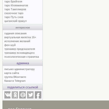
таро Брейгеля
таро Иллюминатов
таро Тамплиеров
сказочное таро
таро Путь снов
цыганский оракул
интересное
гадания описания
виртуальная жилетка 16+
исполнение желаний
фен-шуй
тренажер предсказателя
тренажер ясновидящего
психологическая страничка
админка
письмо администратору
карта сайта
группа ВКонтакте
Канал в Telegram
поделиться ссылкой