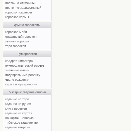
восточно-стихийный
восточно-зодиакальный
гороскоп карьеры
гороскоп кармы
другие гороскопы
гороскоп майя
славянский гороскоп
лунный гороскоп
таро гороскоп
нумерология
квадрат Пифагора
нумерологический расчет
значение имени
подобрать имя ребенку
число рождения
карма в нумерологии
быстрые гадания онлайн
гадание на таро
гадание на рунах
книга перемен
гадание на картах
на картах Ленорман
тибетское гадание мо
гадание маджонг