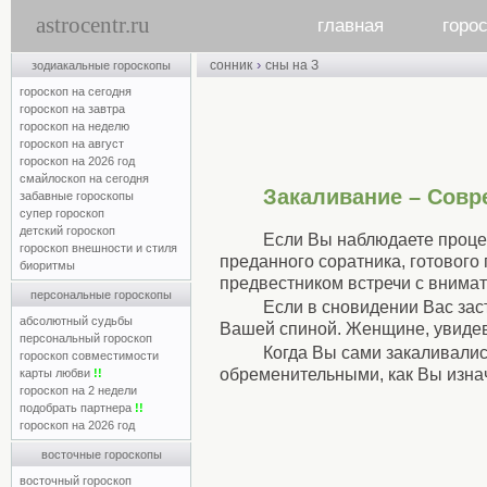
astrocentr.ru
главная
горо
›
сонник
сны на З
зодиакальные гороскопы
гороскоп на сегодня
гороскоп на завтра
гороскоп на неделю
гороскоп на август
гороскоп на 2026 год
смайлоскоп на сегодня
Закаливание – Совр
забавные гороскопы
супер гороскоп
детский гороскоп
Если Вы наблюдаете процес
гороскоп внешности и стиля
преданного соратника, готового
биоритмы
предвестником встречи с внима
персональные гороскопы
Если в сновидении Вас зас
абсолютный судьбы
Вашей спиной. Женщине, увидевш
персональный гороскоп
Когда Вы сами закаливались
гороскоп совместимости
обременительными, как Вы изна
карты любви
!!
гороскоп на 2 недели
подобрать партнера
!!
гороскоп на 2026 год
восточные гороскопы
восточный гороскоп