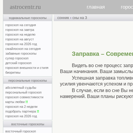
astrocentr.ru
главная
горо
›
сонник
сны на З
зодиакальные гороскопы
гороскоп на сегодня
гороскоп на завтра
гороскоп на неделю
гороскоп на август
гороскоп на 2026 год
смайлоскоп на сегодня
Заправка – Совреме
забавные гороскопы
супер гороскоп
детский гороскоп
Видеть во сне процесс зап
гороскоп внешности и стиля
Ваши начинания. Ваши замыслы 
биоритмы
Успешная заправка топлив
персональные гороскопы
усилия увенчаются успехом и п
абсолютный судьбы
В случае, если во сне Вы 
персональный гороскоп
намерений. Ваши планы рискуют 
гороскоп совместимости
карты любви
!!
гороскоп на 2 недели
подобрать партнера
!!
гороскоп на 2026 год
восточные гороскопы
восточный гороскоп