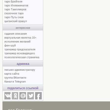
таро Брейгеля
таро Иллюминатов
таро Тамплиеров
сказочное таро
таро Путь снов
цыганский оракул
интересное
гадания описания
виртуальная жилетка 16+
исполнение желаний
фен-шуй
тренажер предсказателя
тренажер ясновидящего
психологическая страничка
админка
письмо администратору
карта сайта
группа ВКонтакте
Канал в Telegram
поделиться ссылкой