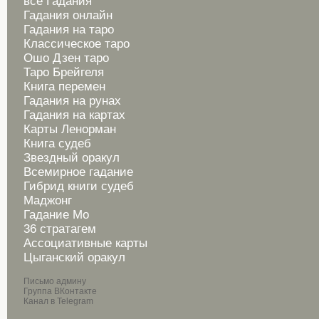
все Гадания
Гадания онлайн
Гадания на таро
Классическое таро
Ошо Дзен таро
Таро Брейгеля
Книга перемен
Гадания на рунах
Гадания на картах
Карты Ленорман
Книга судеб
Звездный оракул
Всемирное гадание
Гибрид книги судеб
Маджонг
Гадание Мо
36 стратагем
Ассоциативные карты
Цыганский оракул
Письмо админу
Группа ВКонтакте
Канал в Telegram