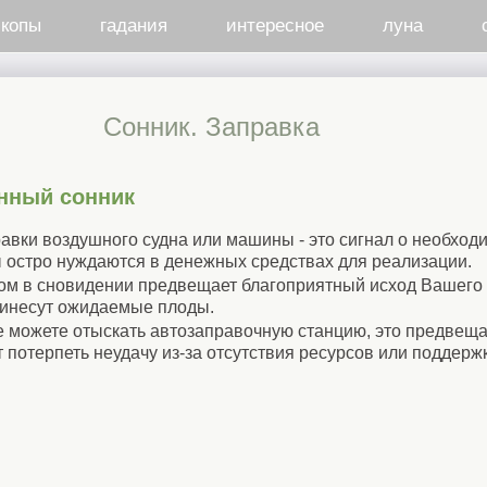
скопы
гадания
интересное
луна
Cонник. Заправка
нный сонник
равки воздушного судна или машины - это сигнал о необход
остро нуждаются в денежных средствах для реализации.
ом в сновидении предвещает благоприятный исход Вашего
ринесут ожидаемые плоды.
не можете отыскать автозаправочную станцию, это предвещ
потерпеть неудачу из-за отсутствия ресурсов или поддержк