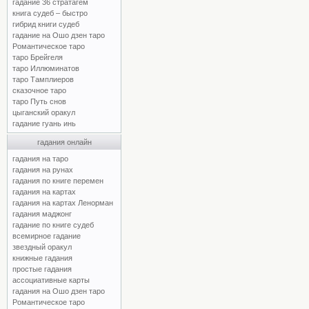
гадание 36 стратагем
книга судеб – быстро
гибрид книги судеб
гадание на Ошо дзен таро
Романтическое таро
таро Брейгеля
таро Иллюминатов
таро Тамплиеров
сказочное таро
таро Путь снов
цыганский оракул
гадание гуань инь
гадания онлайн
гадания на таро
гадания на рунах
гадания по книге перемен
гадания на картах
гадания на картах Ленорман
гадания маджонг
гадание по книге судеб
всемирное гадание
звездный оракул
книжные гадания
простые гадания
ассоциативные карты
гадания на Ошо дзен таро
Романтическое таро