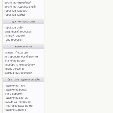
восточно-стихийный
восточно-зодиакальный
гороскоп карьеры
гороскоп кармы
другие гороскопы
гороскоп майя
славянский гороскоп
лунный гороскоп
таро гороскоп
нумерология
квадрат Пифагора
нумерологический расчет
значение имени
подобрать имя ребенку
число рождения
карма в нумерологии
быстрые гадания онлайн
гадание на таро
гадание на рунах
книга перемен
гадание на картах
на картах Ленорман
тибетское гадание мо
гадание маджонг