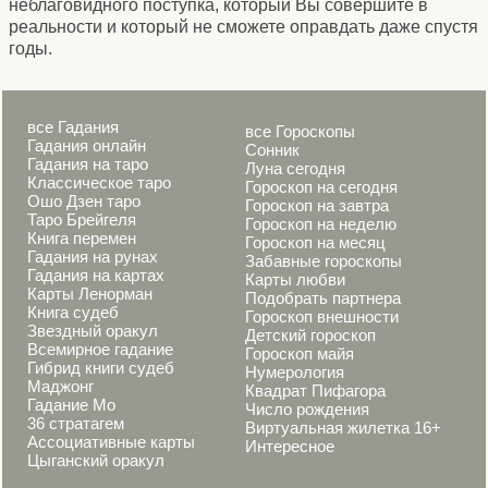
неблаговидного поступка, который Вы совершите в
реальности и который не сможете оправдать даже спустя
годы.
все Гадания
все Гороскопы
Гадания онлайн
Сонник
Гадания на таро
Луна сегодня
Классическое таро
Гороскоп на сегодня
Ошо Дзен таро
Гороскоп на завтра
Таро Брейгеля
Гороскоп на неделю
Книга перемен
Гороскоп на месяц
Гадания на рунах
Забавные гороскопы
Гадания на картах
Карты любви
Карты Ленорман
Подобрать партнера
Книга судеб
Гороскоп внешности
Звездный оракул
Детский гороскоп
Всемирное гадание
Гороскоп майя
Гибрид книги судеб
Нумерология
Маджонг
Квадрат Пифагора
Гадание Мо
Число рождения
36 стратагем
Виртуальная жилетка 16+
Ассоциативные карты
Интересное
Цыганский оракул