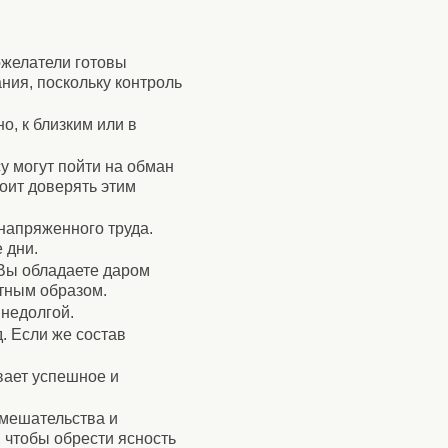
ожелатели готовы
ния, поскольку контроль
, к близким или в
у могут пойти на обман
оит доверять этим
напряженного труда.
 дни.
 Вы обладаете даром
ртным образом.
 недолгой.
д. Если же состав
вает успешное и
амешательства и
 чтобы обрести ясность