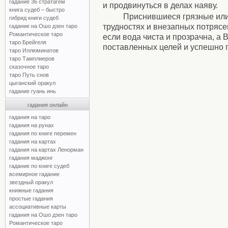
гадание 36 стратагем
и продвинуться в делах наяву.
книга судеб – быстро
Приснившиеся грязные или
гибрид книги судеб
трудностях и внезапных потрясен
гадание на Ошо дзен таро
Романтическое таро
если вода чиста и прозрачна, а 
таро Брейгеля
поставленных целей и успешно 
таро Иллюминатов
таро Тамплиеров
сказочное таро
таро Путь снов
цыганский оракул
гадание гуань инь
гадания онлайн
гадания на таро
гадания на рунах
гадания по книге перемен
гадания на картах
гадания на картах Ленорман
гадания маджонг
гадание по книге судеб
всемирное гадание
звездный оракул
книжные гадания
простые гадания
ассоциативные карты
гадания на Ошо дзен таро
Романтическое таро