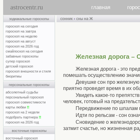
astrocentr.ru
главная
горо
›
сонник
сны на Ж
зодиакальные гороскопы
гороскоп на сегодня
гороскоп на завтра
гороскоп на неделю
гороскоп на август
гороскоп на 2026 год
смайлоскоп на сегодня
Железная дорога – 
забавные гороскопы
супер гороскоп
детский гороскоп
Железная дорога - это пре
гороскоп внешности и стиля
помешать осуществлению значимо
биоритмы
Девушке сон про железную 
персональные гороскопы
приятно проведет время в их об
абсолютный судьбы
Увидеть какое-то препятст
персональный гороскоп
человек, готовый на предательст
гороскоп совместимости
карты любви
!!
Передвижение по шпалам п
гороскоп на 2 недели
Идти по рельсам - сон озна
подобрать партнера
!!
Сновидение о железнодорож
гороскоп на 2026 год
затмит счастье, но жизненная ра
восточные гороскопы
восточный гороскоп