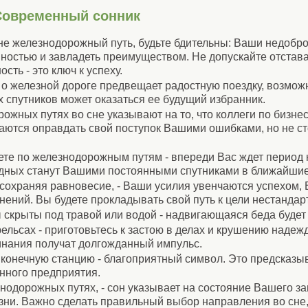
Современный сонник
не железнодорожный путь, будьте бдительны: Ваши недобр
остью и завладеть преимуществом. Не допускайте отстава
ть - это ключ к успеху.
 железной дороге предвещает радостную поездку, возможно
 спутников может оказаться ее будущий избранник.
ожных путях во сне указывают на то, что коллеги по бизнес
аются оправдать свой поступок Вашими ошибками, но не ст
аете по железнодорожным путям - впереди Вас ждет период 
одных станут Вашими постоянными спутниками в ближайшие
 сохраняя равновесие, - Ваши усилия увенчаются успехом,
нений. Вы будете прокладывать свой путь к цели нестанда
ы скрыты под травой или водой - надвигающаяся беда будет
рельсах - приготовьтесь к застою в делах и крушению надеж
чинания получат долгожданный импульс.
 конечную станцию - благоприятный символ. Это предсказы
нного предприятия.
знодорожных путях, - сон указывает на состояние Вашего з
зни. Важно сделать правильный выбор направления во сне,