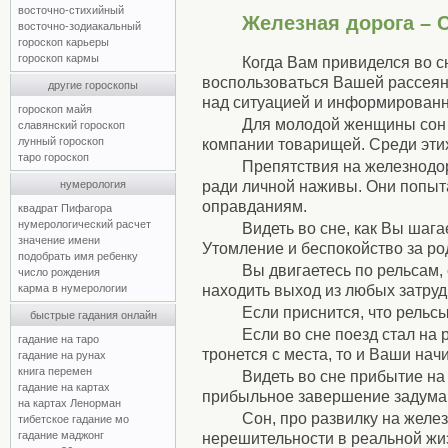
восточно-стихийный
Железная дорога – 
восточно-зодиакальный
гороскоп карьеры
гороскоп кармы
Когда Вам привиделся во с
воспользоваться Вашей рассеянн
другие гороскопы
над ситуацией и информированнос
гороскоп майя
Для молодой женщины сон о
славянский гороскоп
лунный гороскоп
компании товарищей. Среди этих
таро гороскоп
Препятствия на железнодор
ради личной наживы. Они попыт
нумерология
оправданиям.
квадрат Пифагора
нумерологический расчет
Видеть во сне, как Вы шаг
значение имени
Утомление и беспокойство за р
подобрать имя ребенку
Вы двигаетесь по рельсам,
число рождения
находить выход из любых затруд
карма в нумерологии
Если приснится, что рельс
быстрые гадания онлайн
Если во сне поезд стал на 
гадание на таро
тронется с места, то и Ваши на
гадание на рунах
книга перемен
Видеть во сне прибытие на
гадание на картах
прибыльное завершение задума
на картах Ленорман
Сон, про развилку на желе
тибетское гадание мо
гадание маджонг
нерешительности в реальной жи