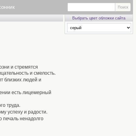
сонник
Выбрать цвет обложки сайта
озни и стремятся
цательность и смелость.
ит близких людей и
ужении есть лицемерный
го труда.
му успеху и радости.
о печаль ненадолго