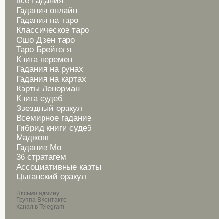
все Гадания
Гадания онлайн
Гадания на таро
Классическое таро
Ошо Дзен таро
Таро Брейгеля
Книга перемен
Гадания на рунах
Гадания на картах
Карты Ленорман
Книга судеб
Звездный оракул
Всемирное гадание
Гибрид книги судеб
Маджонг
Гадание Мо
36 стратагем
Ассоциативные карты
Цыганский оракул
Письмо админу
Группа ВКонтакте
Канал в Telegram