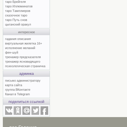
таро Брейгеля
таро Иллюминатов
таро Тамплиеров
сказочное таро
таро Путь снов
цыганский оракул
интересное
гадания описания
виртуальная жилетка 16+
исполнение желаний
фен-шуй
тренажер предсказателя
тренажер ясновидящего
психологическая страничка
админка
письмо администратору
карта сайта
группа ВКонтакте
Канал в Telegram
поделиться ссылкой