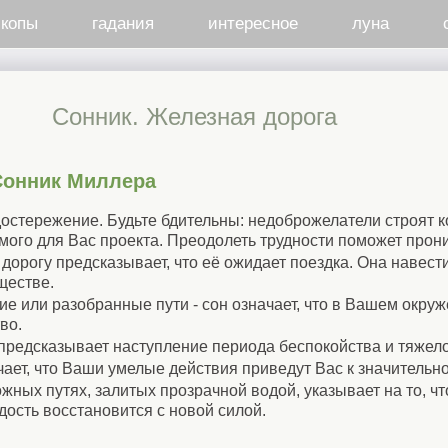
скопы
гадания
интересное
луна
Сонник. Железная дорога
Сонник Миллера
достережение. Будьте бдительны: недоброжелатели строят к
го для Вас проекта. Преодолеть трудности поможет прони
дорогу предсказывает, что её ожидает поездка. Она навест
ществе.
вие или разобранные пути - сон означает, что в Вашем окр
во.
редсказывает наступление периода беспокойства и тяжело
чает, что Ваши умелые действия приведут Вас к значительно
ных путях, залитых прозрачной водой, указывает на то, чт
дость восстановится с новой силой.