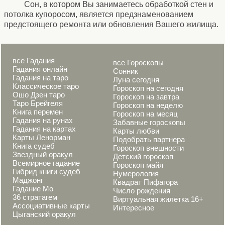
Сон, в котором Вы занимаетесь обработкой стен и
потолка купоросом, является предзнаменованием
предстоящего ремонта или обновления Вашего жилища.
все Гадания
все Гороскопы
Гадания онлайн
Сонник
Гадания на таро
Луна сегодня
Классическое таро
Гороскоп на сегодня
Ошо Дзен таро
Гороскоп на завтра
Таро Брейгеля
Гороскоп на неделю
Книга перемен
Гороскоп на месяц
Гадания на рунах
Забавные гороскопы
Гадания на картах
Карты любви
Карты Ленорман
Подобрать партнера
Книга судеб
Гороскоп внешности
Звездный оракул
Детский гороскоп
Всемирное гадание
Гороскоп майя
Гибрид книги судеб
Нумерология
Маджонг
Квадрат Пифагора
Гадание Мо
Число рождения
36 стратагем
Виртуальная жилетка 16+
Ассоциативные карты
Интересное
Цыганский оракул