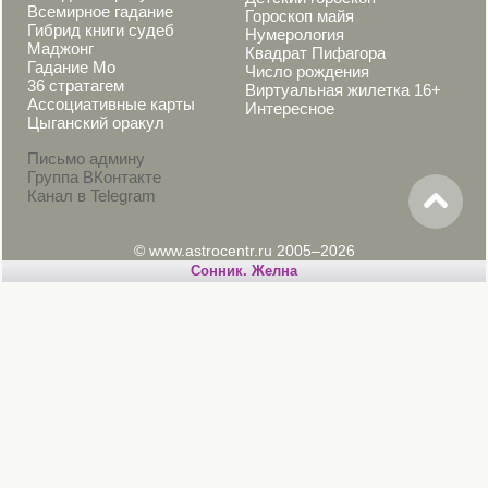
Всемирное гадание
Гороскоп майя
Гибрид книги судеб
Нумерология
Маджонг
Квадрат Пифагора
Гадание Мо
Число рождения
36 стратагем
Виртуальная жилетка 16+
Ассоциативные карты
Интересное
Цыганский оракул
Письмо админу
Группа ВКонтакте
Канал в Telegram
© www.astrocentr.ru 2005–2026
Cонник. Желна