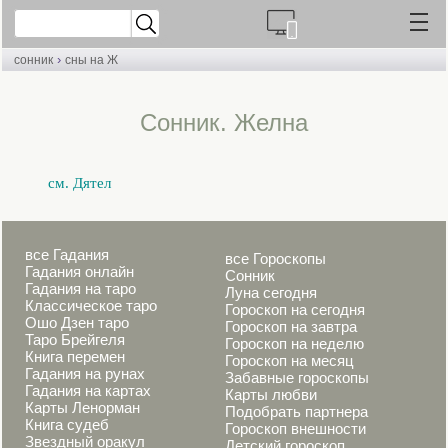
›
сонник
сны на Ж
Cонник. Желна
см. Дятел
все Гадания
все Гороскопы
Гадания онлайн
Сонник
Гадания на таро
Луна сегодня
Классическое таро
Гороскоп на сегодня
Ошо Дзен таро
Гороскоп на завтра
Таро Брейгеля
Гороскоп на неделю
Книга перемен
Гороскоп на месяц
Гадания на рунах
Забавные гороскопы
Гадания на картах
Карты любви
Карты Ленорман
Подобрать партнера
Книга судеб
Гороскоп внешности
Звездный оракул
Детский гороскоп