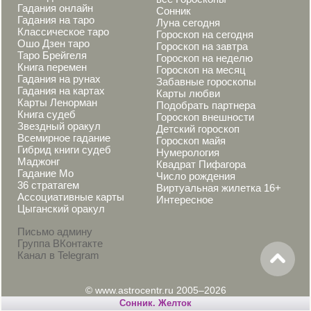
Гадания онлайн
Сонник
Гадания на таро
Луна сегодня
Классическое таро
Гороскоп на сегодня
Ошо Дзен таро
Гороскоп на завтра
Таро Брейгеля
Гороскоп на неделю
Книга перемен
Гороскоп на месяц
Гадания на рунах
Забавные гороскопы
Гадания на картах
Карты любви
Карты Ленорман
Подобрать партнера
Книга судеб
Гороскоп внешности
Звездный оракул
Детский гороскоп
Всемирное гадание
Гороскоп майя
Гибрид книги судеб
Нумерология
Маджонг
Квадрат Пифагора
Гадание Мо
Число рождения
36 стратагем
Виртуальная жилетка 16+
Ассоциативные карты
Интересное
Цыганский оракул
Письмо админу
Группа ВКонтакте
Канал в Telegram
© www.astrocentr.ru 2005–2026
Cонник. Желток