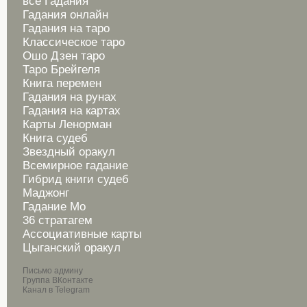
все Гадания
Гадания онлайн
Гадания на таро
Классическое таро
Ошо Дзен таро
Таро Брейгеля
Книга перемен
Гадания на рунах
Гадания на картах
Карты Ленорман
Книга судеб
Звездный оракул
Всемирное гадание
Гибрид книги судеб
Маджонг
Гадание Мо
36 стратагем
Ассоциативные карты
Цыганский оракул
Письмо админу
Группа ВКонтакте
Канал в Telegram