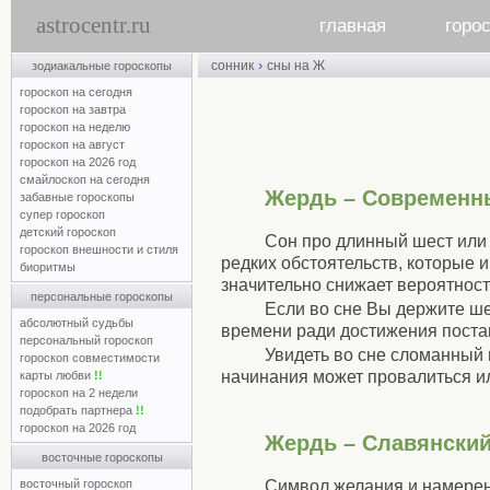
astrocentr.ru
главная
горо
›
сонник
сны на Ж
зодиакальные гороскопы
гороскоп на сегодня
гороскоп на завтра
гороскоп на неделю
гороскоп на август
гороскоп на 2026 год
смайлоскоп на сегодня
Жердь – Современн
забавные гороскопы
супер гороскоп
детский гороскоп
Сон про длинный шест или 
гороскоп внешности и стиля
редких обстоятельств, которые 
биоритмы
значительно снижает вероятност
персональные гороскопы
Если во сне Вы держите шес
абсолютный судьбы
времени ради достижения поста
персональный гороскоп
Увидеть во сне сломанный 
гороскоп совместимости
начинания может провалиться ил
карты любви
!!
гороскоп на 2 недели
подобрать партнера
!!
гороскоп на 2026 год
Жердь – Славянский
восточные гороскопы
Символ желания и намерен
восточный гороскоп