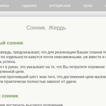
скопы
гадания
интересное
луна
Сонник. Жердь
ый сонник
жердь, предсказывает, что для реализации Ваших планов 
и по отдельности кажутся почти невозможными, уж вместе и
ь успеха.
т в руках, это указывает на то, что Вы потратите огромное
вленной цели.
или прогнивший шест знак того, что достижения цели мало
и практически полностью зависит от удачи.
 сонник
ия достигнуть высокого положения.