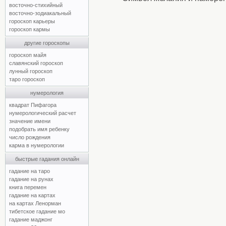
восточно-стихийный
восточно-зодиакальный
гороскоп карьеры
гороскоп кармы
другие гороскопы
гороскоп майя
славянский гороскоп
лунный гороскоп
таро гороскоп
нумерология
квадрат Пифагора
нумерологический расчет
значение имени
подобрать имя ребенку
число рождения
карма в нумерологии
быстрые гадания онлайн
гадание на таро
гадание на рунах
книга перемен
гадание на картах
на картах Ленорман
тибетское гадание мо
гадание маджонг