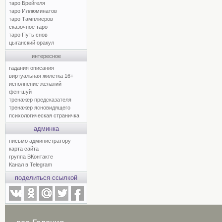
таро Брейгеля
таро Иллюминатов
таро Тамплиеров
сказочное таро
таро Путь снов
цыганский оракул
интересное
гадания описания
виртуальная жилетка 16+
исполнение желаний
фен-шуй
тренажер предсказателя
тренажер ясновидящего
психологическая страничка
админка
письмо администратору
карта сайта
группа ВКонтакте
Канал в Telegram
поделиться ссылкой