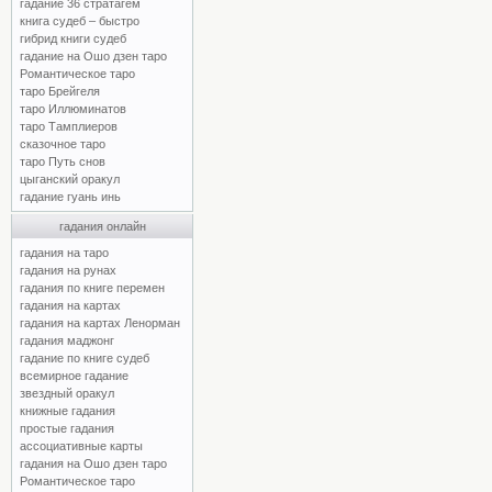
гадание 36 стратагем
книга судеб – быстро
гибрид книги судеб
гадание на Ошо дзен таро
Романтическое таро
таро Брейгеля
таро Иллюминатов
таро Тамплиеров
сказочное таро
таро Путь снов
цыганский оракул
гадание гуань инь
гадания онлайн
гадания на таро
гадания на рунах
гадания по книге перемен
гадания на картах
гадания на картах Ленорман
гадания маджонг
гадание по книге судеб
всемирное гадание
звездный оракул
книжные гадания
простые гадания
ассоциативные карты
гадания на Ошо дзен таро
Романтическое таро