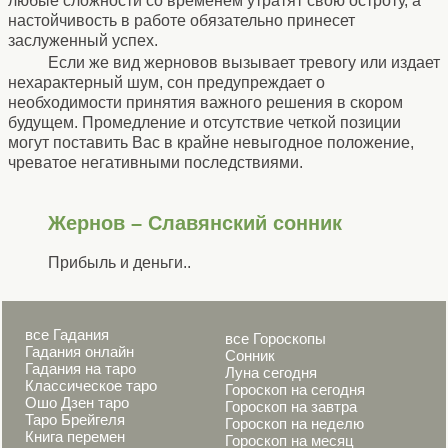
любые сложности со временем утратят свою остроту, а
настойчивость в работе обязательно принесет
заслуженный успех.
Если же вид жерновов вызывает тревогу или издает
нехарактерный шум, сон предупреждает о
необходимости принятия важного решения в скором
будущем. Промедление и отсутствие четкой позиции
могут поставить Вас в крайне невыгодное положение,
чреватое негативными последствиями.
Жернов – Славянский сонник
Прибыль и деньги..
все Гадания
все Гороскопы
Гадания онлайн
Сонник
Гадания на таро
Луна сегодня
Классическое таро
Гороскоп на сегодня
Ошо Дзен таро
Гороскоп на завтра
Таро Брейгеля
Гороскоп на неделю
Книга перемен
Гороскоп на месяц