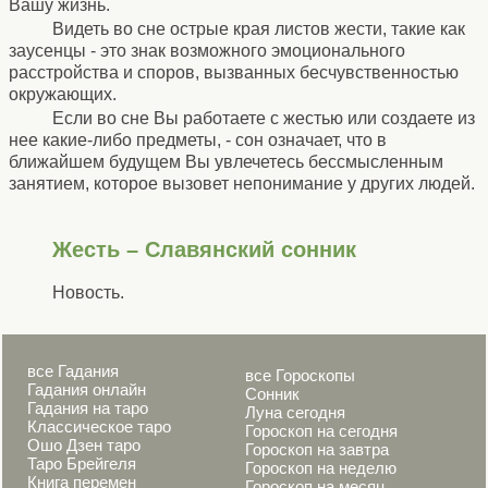
Вашу жизнь.
Видеть во сне острые края листов жести, такие как
заусенцы - это знак возможного эмоционального
расстройства и споров, вызванных бесчувственностью
окружающих.
Если во сне Вы работаете с жестью или создаете из
нее какие-либо предметы, - сон означает, что в
ближайшем будущем Вы увлечетесь бессмысленным
занятием, которое вызовет непонимание у других людей.
Жесть – Славянский сонник
Новость.
все Гадания
все Гороскопы
Гадания онлайн
Сонник
Гадания на таро
Луна сегодня
Классическое таро
Гороскоп на сегодня
Ошо Дзен таро
Гороскоп на завтра
Таро Брейгеля
Гороскоп на неделю
Книга перемен
Гороскоп на месяц