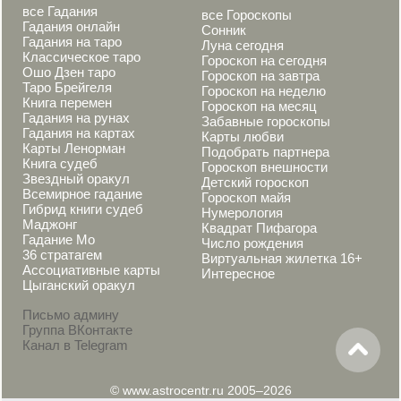
все Гадания
все Гороскопы
Гадания онлайн
Сонник
Гадания на таро
Луна сегодня
Классическое таро
Гороскоп на сегодня
Ошо Дзен таро
Гороскоп на завтра
Таро Брейгеля
Гороскоп на неделю
Книга перемен
Гороскоп на месяц
Гадания на рунах
Забавные гороскопы
Гадания на картах
Карты любви
Карты Ленорман
Подобрать партнера
Книга судеб
Гороскоп внешности
Звездный оракул
Детский гороскоп
Всемирное гадание
Гороскоп майя
Гибрид книги судеб
Нумерология
Маджонг
Квадрат Пифагора
Гадание Мо
Число рождения
36 стратагем
Виртуальная жилетка 16+
Ассоциативные карты
Интересное
Цыганский оракул
Письмо админу
Группа ВКонтакте
Канал в Telegram
© www.astrocentr.ru 2005–2026