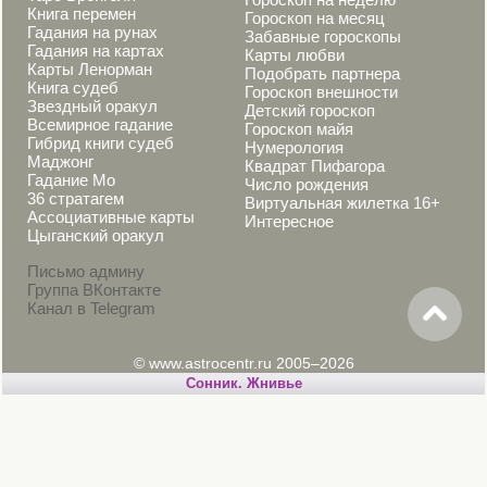
Книга перемен
Гороскоп на месяц
Гадания на рунах
Забавные гороскопы
Гадания на картах
Карты любви
Карты Ленорман
Подобрать партнера
Книга судеб
Гороскоп внешности
Звездный оракул
Детский гороскоп
Всемирное гадание
Гороскоп майя
Гибрид книги судеб
Нумерология
Маджонг
Квадрат Пифагора
Гадание Мо
Число рождения
36 стратагем
Виртуальная жилетка 16+
Ассоциативные карты
Интересное
Цыганский оракул
Письмо админу
Группа ВКонтакте
Канал в Telegram
© www.astrocentr.ru 2005–2026
Cонник. Жнивье