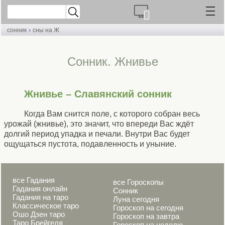
›
сонник
сны на Ж
Cонник. Жнивье
Жнивье – Славянский сонник
Когда Вам снится поле, с которого собран весь
урожай (жнивье), это значит, что впереди Вас ждёт
долгий период упадка и печали. Внутри Вас будет
ощущаться пустота, подавленность и уныние.
все Гадания
все Гороскопы
Гадания онлайн
Сонник
Гадания на таро
Луна сегодня
Классическое таро
Гороскоп на сегодня
Ошо Дзен таро
Гороскоп на завтра
Таро Брейгеля
Гороскоп на неделю