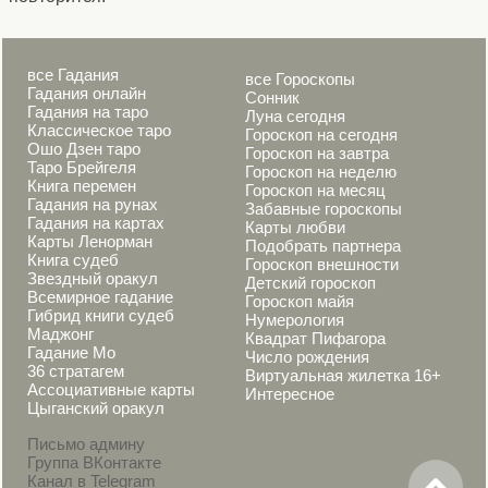
все Гадания
все Гороскопы
Гадания онлайн
Сонник
Гадания на таро
Луна сегодня
Классическое таро
Гороскоп на сегодня
Ошо Дзен таро
Гороскоп на завтра
Таро Брейгеля
Гороскоп на неделю
Книга перемен
Гороскоп на месяц
Гадания на рунах
Забавные гороскопы
Гадания на картах
Карты любви
Карты Ленорман
Подобрать партнера
Книга судеб
Гороскоп внешности
Звездный оракул
Детский гороскоп
Всемирное гадание
Гороскоп майя
Гибрид книги судеб
Нумерология
Маджонг
Квадрат Пифагора
Гадание Мо
Число рождения
36 стратагем
Виртуальная жилетка 16+
Ассоциативные карты
Интересное
Цыганский оракул
Письмо админу
Группа ВКонтакте
Канал в Telegram