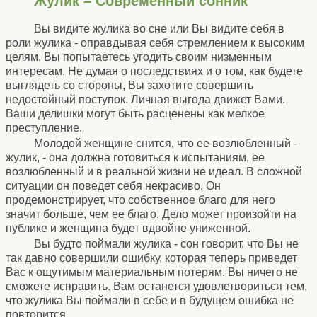
Жулик – Современный сонник
Вы видите жулика во сне или Вы видите себя в
роли жулика - оправдывая себя стремлением к высоким
целям, Вы попытаетесь угодить своим низменным
интересам. Не думая о последствиях и о том, как будете
выглядеть со стороны, Вы захотите совершить
недостойный поступок. Личная выгода движет Вами.
Ваши делишки могут быть расценены как мелкое
преступление.
Молодой женщине снится, что ее возлюбленный -
жулик, - она должна готовиться к испытаниям, ее
возлюбленный и в реальной жизни не идеал. В сложной
ситуации он поведет себя некрасиво. Он
продемонстрирует, что собственное благо для него
значит больше, чем ее благо. Дело может произойти на
публике и женщина будет вдвойне униженной.
Вы будто поймали жулика - сон говорит, что Вы не
так давно совершили ошибку, которая теперь приведет
Вас к ощутимым материальным потерям. Вы ничего не
сможете исправить. Вам останется удовлетвориться тем,
что жулика Вы поймали в себе и в будущем ошибка не
повторится.