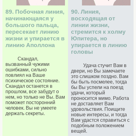
89. Побочная линия,
90. Линия,
начинающаяся у
восходящая от
большого пальца,
линии жизни,
пересекает линию
стремится к холму
жизни и упирается в
Юпитера, но
линию Аполлона
упирается в линию
головы
Скандал,
вызванный чужими
Удача стучит Вам в
ошибками, сильно
двери, но Вы замечаете
повлиял на Ваше
это слишком поздно. Вам
психическое состояние.
бы быть посмелее, тогда
Скандал останется в
бы Вы успели на поезд
прошлом, все забудут о
удачи, который
нем, но только не Вы. Вам
проносится мимо. Работа
поможет посторонний
не доставляет Вам
человек. Вы не умеете
удовольствия. Поищите
держать секреты.
новые интересы, и тогда
Вам удастся справиться с
подобным положением
вещей.