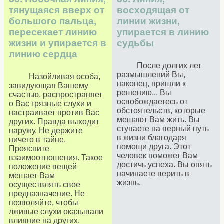
тянущаяся вверх от
восходящая от
большого пальца,
линии жизни,
пересекает линию
упирается в линию
жизни и упирается в
судьбы
линию сердца
После долгих лет
размышлений Вы,
Назойливая особа,
наконец, пришли к
завидующая Вашему
решению... Вы
счастью, распространяет
освобождаетесь от
о Вас грязные слухи и
обстоятельств, которые
настраивает против Вас
мешают Вам жить. Вы
других. Правда выходит
ступаете на верный путь
наружу. Не держите
в жизни благодаря
ничего в тайне.
помощи друга. Этот
Проясните
человек поможет Вам
взаимоотношения. Такое
достичь успеха. Вы опять
положение вещей
начинаете верить в
мешает Вам
жизнь.
осуществлять свое
предназначение. Не
позволяйте, чтобы
лживые слухи оказывали
влияние на других.