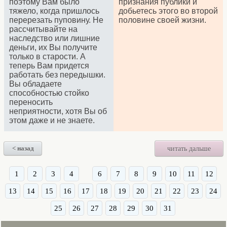
поэтому Вам было
признания публики и
тяжело, когда пришлось
добьетесь этого во второй
перерезать пуповину. Не
половине своей жизни.
рассчитывайте на
наследство или лишние
деньги, их Вы получите
только в старости. А
теперь Вам придется
работать без передышки.
Вы обладаете
способностью стойко
переносить
неприятности, хотя Вы об
этом даже и не знаете.
< назад
читать дальше
1
2
3
4
6
7
8
9
10
11
12
13
14
15
16
17
18
19
20
21
22
23
24
25
26
27
28
29
30
31