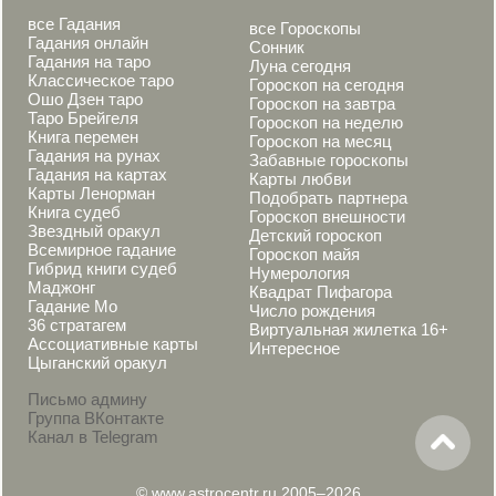
все Гадания
все Гороскопы
Гадания онлайн
Сонник
Гадания на таро
Луна сегодня
Классическое таро
Гороскоп на сегодня
Ошо Дзен таро
Гороскоп на завтра
Таро Брейгеля
Гороскоп на неделю
Книга перемен
Гороскоп на месяц
Гадания на рунах
Забавные гороскопы
Гадания на картах
Карты любви
Карты Ленорман
Подобрать партнера
Книга судеб
Гороскоп внешности
Звездный оракул
Детский гороскоп
Всемирное гадание
Гороскоп майя
Гибрид книги судеб
Нумерология
Маджонг
Квадрат Пифагора
Гадание Мо
Число рождения
36 стратагем
Виртуальная жилетка 16+
Ассоциативные карты
Интересное
Цыганский оракул
Письмо админу
Группа ВКонтакте
Канал в Telegram
© www.astrocentr.ru 2005–2026