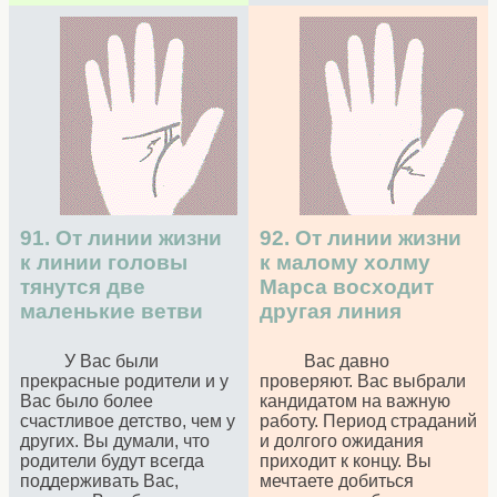
91. От линии жизни
92. От линии жизни
к линии головы
к малому холму
тянутся две
Марса восходит
маленькие ветви
другая линия
У Вас были
Вас давно
прекрасные родители и у
проверяют. Вас выбрали
Вас было более
кандидатом на важную
счастливое детство, чем у
работу. Период страданий
других. Вы думали, что
и долгого ожидания
родители будут всегда
приходит к концу. Вы
поддерживать Вас,
мечтаете добиться