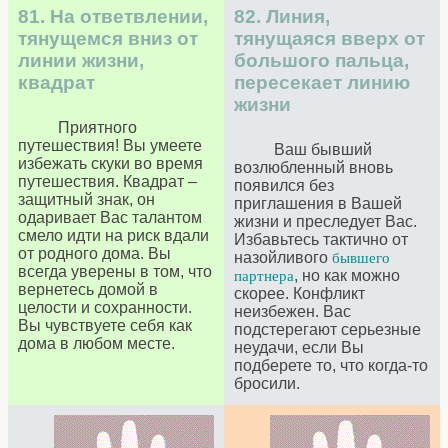
81. На ответвлении,
82. Линия,
тянущемся вниз от
тянущаяся вверх от
линии жизни,
большого пальца,
квадрат
пересекает линию
жизни
Приятного
путешествия! Вы умеете
Ваш бывший
избежать скуки во время
возлюбленный вновь
путешествия. Квадрат –
появился без
защитный знак, он
приглашения в Вашей
одаривает Вас талантом
жизни и преследует Вас.
смело идти на риск вдали
Избавьтесь тактично от
от родного дома. Вы
назойливого
бывшего
всегда уверены в том, что
, но как можно
партнера
вернетесь домой в
скорее. Конфликт
целости и сохранности.
неизбежен. Вас
Вы чувствуете себя как
подстерегают серьезные
дома в любом месте.
неудачи, если Вы
подберете то, что когда-то
бросили.