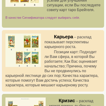
усилий для улучшения
ситуации, если Вы последуете
совету карт таро Брейгеля.
В качестве Сигнификатора следует выбирать себя.
Карьера
– расклад
показывает перспективы
карьерного роста.
Позиции карт: Подходит
ли Вам сфера, в которой Вы
работаете; Как Вас оценивает
начальство; Причина, почему
Вы не продвинулись по
карьерной лестнице до сих пор; Качества характера,
которые помогут Вам достичь успеха; Качества
характера, которые мешают карьерному росту.
Кризис
– расклад
может помочь выйти из