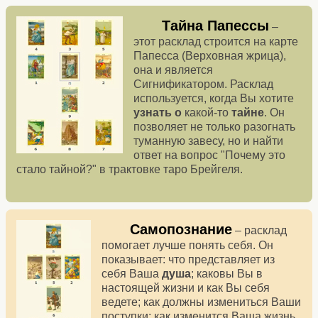
Тайна Папессы
–
этот расклад строится на карте
Папесса (Верховная жрица),
она и является
Сигнификатором. Расклад
используется, когда Вы хотите
узнать о
какой-то
тайне
. Он
позволяет не только разогнать
туманную завесу, но и найти
ответ на вопрос "Почему это
стало тайной?" в трактовке таро Брейгеля.
Самопознание
– расклад
помогает лучше понять себя. Он
показывает: что представляет из
себя Ваша
душа
; каковы Вы в
настоящей жизни и как Вы себя
ведете; как должны измениться Ваши
поступки; как изменится Ваша жизнь,