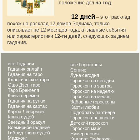
положение дел
на год
.
12 дней
– этот расклад
похож на расклад 12 домов Зодиака, только
описывает не 12 месяцев года, а главные события
или характеристики
12-ти дней
, следующих за днем
гадания.
все Гадания
все Гороскопы
Гадания онлайн
Сонник
Гадания на таро
Луна сегодня
Классическое таро
Гороскоп на сегодня
Ошо Дзен таро
Гороскоп на завтра
Таро Брейгеля
Гороскоп на неделю
Книга перемен
Гороскоп на месяц
Гадания на рунах
Забавные гороскопы
Гадания на картах
Карты любви
Карты Ленорман
Подобрать партнера
Книга судеб
Гороскоп внешности
Звездный оракул
Детский гороскоп
Всемирное гадание
Гороскоп майя
Гибрид книги судеб
Нумерология
Маджонг
Квадрат Пифагора