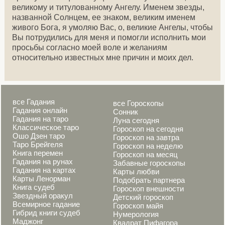
великому и титулованному Ангелу. Именем звезды,
названной Солнцем, ее знаком, великим именем
живого Бога, я умоляю Вас, о, великие Ангелы, чтобы
Вы потрудились для меня и помогли исполнить мои
просьбы согласно моей воле и желаниям
относительно известных мне причин и моих дел.
все Гадания
все Гороскопы
Гадания онлайн
Сонник
Гадания на таро
Луна сегодня
Классическое таро
Гороскоп на сегодня
Ошо Дзен таро
Гороскоп на завтра
Таро Брейгеля
Гороскоп на неделю
Книга перемен
Гороскоп на месяц
Гадания на рунах
Забавные гороскопы
Гадания на картах
Карты любви
Карты Ленорман
Подобрать партнера
Книга судеб
Гороскоп внешности
Звездный оракул
Детский гороскоп
Всемирное гадание
Гороскоп майя
Гибрид книги судеб
Нумерология
Маджонг
Квадрат Пифагора