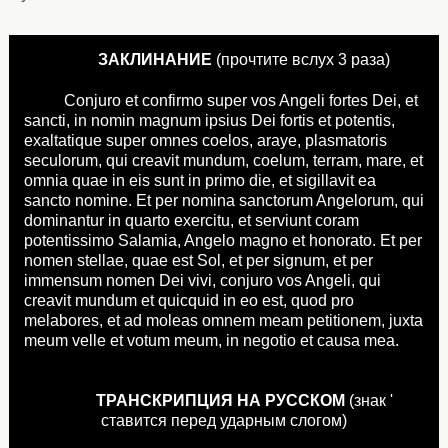
ЗАКЛИНАНИЕ
(прочтите вслух 3 раза)
Conjuro et confirmo super vos Angeli fortes Dei, et
sancti, in nomin magnum ipsius Dei fortis et potentis,
exaltatique super omnes coelos, araye, plasmatoris
seculorum, qui creavit mundum, coelum, terram, mare, et
omnia quae in eis sunt in primo die, et sigillavit ea
sancto nomine. Et per nomina sanctorum Angelorum, qui
dominantur in quarto exercitu, et serviunt coram
potentissimo Salamia, Angelo magno et honorato. Et per
nomen stellae, quae est Sol, et per signum, et per
immensum nomen Dei vivi, conjuro vos Angeli, qui
creavit mundum et quicquid in eo est, quod pro
melabores, et ad moleas omnem meam petitionem, juxta
meum velle et votum meum, in negotio et causa mea.
ТРАНСКРИПЦИЯ НА РУССКОМ
(знак '
ставится перед ударным слогом)