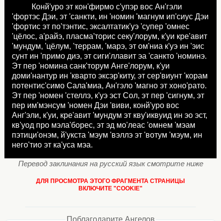
Конй'уро эт кон'фирмо с'упэр вос Ан'гэли
'фортэс Дэи, эт 'санкти, ин 'номин 'магнум ип'сиус Дэи
'фортис эт по'тэнтис, эксалтатик'уэ 'супер 'омнес
'цёлос, а'райэ, пласма'торис секу'лорум, к'уи кре'авит
'мундум, 'цёлум, 'террам, 'марэ, эт ом'ниа к'уэ ин 'эис
сунт ин 'примо диэ, эт сиги'ллавит эа 'санкто 'номинэ.
Эт пер 'номина санк'торум Анге'лорум, к'уи
доми'нантур ин 'кварто эксэр'киту, эт сер'виунт 'корам
потентис'симо Сала'миа, Ан'гэло 'магно эт хоно'рато.
Эт пер 'номен 'стеллэ, к'уэ эст Сол, эт пер 'сигнум, эт
пер им'мэнсум 'номен Дэи 'виви, конй'уро вос
Анг'эли, к'уи, кре'авит 'мундум эт кву'иквуид ин эо эст,
кв'уод про мэла'борес, эт эд мо'леас 'омнем 'мэам
пэтици'онэм, й'укста 'мэум 'вэллэ эт 'вотум 'мэум, ин
него'тио эт ка'уса мэа.
Перевод заклинания на русский язык смотрите ниже
ДЛЯ ПРОСМОТРА ЭТОГО ФРАГМЕНТА СТРАНИЦЫ
ВКЛЮЧИТЕ "COOKIE"
Поблагодарите Ангелов