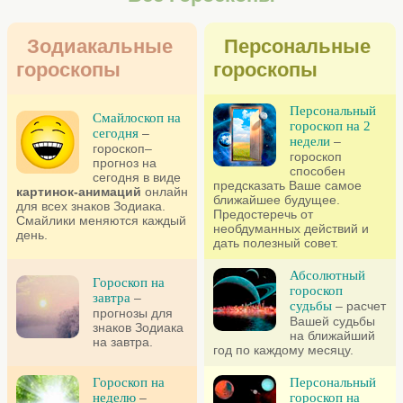
Зодиакальные
Персональные
гороскопы
гороскопы
Персональный
Смайлоскоп на
гороскоп на 2
сегодня
–
недели
–
гороскоп–
гороскоп
прогноз на
способен
сегодня в виде
предсказать Ваше самое
картинок-анимаций
онлайн
ближайшее будущее.
для всех знаков Зодиака.
Предостеречь от
Смайлики меняются каждый
необдуманных действий и
день.
дать полезный совет.
Абсолютный
Гороскоп на
гороскоп
завтра
–
судьбы
– расчет
прогнозы для
Вашей судьбы
знаков Зодиака
на ближайший
на завтра.
год по каждому месяцу.
Гороскоп на
Персональный
неделю
–
гороскоп на