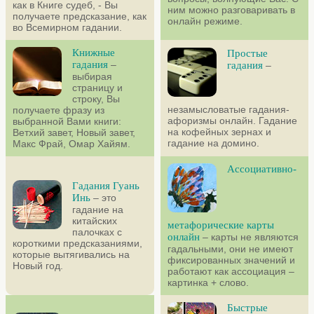
как в Книге судеб, - Вы
ним можно разговаривать в
получаете предсказание, как
онлайн режиме.
во Всемирном гадании.
Книжные
Простые
гадания
–
гадания
–
выбирая
страницу и
строку, Вы
незамысловатые гадания-
получаете фразу из
афоризмы онлайн. Гадание
выбранной Вами книги:
на кофейных зернах и
Ветхий завет, Новый завет,
гадание на домино.
Макс Фрай, Омар Хайям.
Ассоциативно-
Гадания Гуань
Инь
– это
гадание на
китайских
метафорические карты
палочках с
онлайн
– карты не являются
короткими предсказаниями,
гадальными, они не имеют
которые вытягивались на
фиксированных значений и
Новый год.
работают как ассоциация –
картинка + слово.
Быстрые