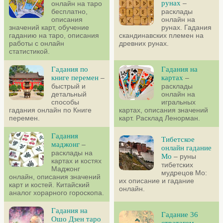
рунах
–
онлайн на таро
бесплатно,
расклады
описания
онлайн на
значений карт, обучение
рунах. Гадания
гаданию на таро, описания
скандинавских племен на
работы с онлайн
древних рунах.
статистикой.
Гадания по
Гадания на
книге перемен
–
картах
–
быстрый и
расклады
детальный
онлайн на
способы
игральных
гадания онлайн по Книге
картах, описания значений
перемен.
карт. Расклад Ленорман.
Гадания
Тибетское
маджонг
–
онлайн гадание
расклады на
Мо
– руны
картах и костях
тибетских
Маджонг
мудрецов Мо:
онлайн, описания значений
их описание и гадание
карт и костей. Китайский
онлайн.
аналог хорарного гороскопа.
Гадания на
Гадание 36
Ошо Дзен таро