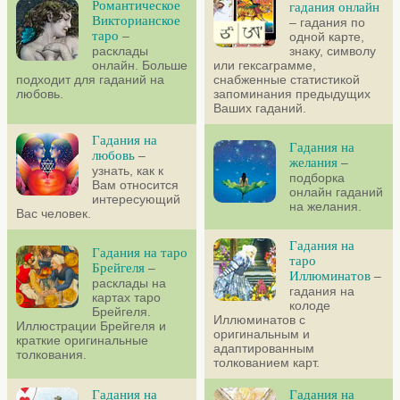
Романтическое
гадания онлайн
Викторианское
– гадания по
таро
–
одной карте,
расклады
знаку, символу
онлайн. Больше
или гексаграмме,
подходит для гаданий на
снабженные статистикой
любовь.
запоминания предыдущих
Ваших гаданий.
Гадания на
Гадания на
любовь
–
желания
–
узнать, как к
подборка
Вам относится
онлайн гаданий
интересующий
на желания.
Вас человек.
Гадания на
Гадания на таро
таро
Брейгеля
–
Иллюминатов
–
расклады на
гадания на
картах таро
колоде
Брейгеля.
Иллюминатов с
Иллюстрации Брейгеля и
оригинальным и
краткие оригинальные
адаптированным
толкования.
толкованием карт.
Гадания на
Гадания на