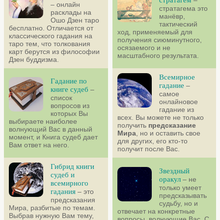
стратагем
–
– онлайн
стратагема это
расклады на
манёвр,
Ошо Дзен таро
тактический
бесплатно. Отличается от
ход, применяемый для
классического гадания на
получения сиюминутного,
таро тем, что толкования
осязаемого и не
карт берутся из философии
масштабного результата.
Дзен буддизма.
Всемирное
Гадание по
гадание
–
книге судеб
–
самое
список
онлайновое
вопросов из
гадание из
которых Вы
всех. Вы можете не только
выбираете наиболее
получить
предсказание
волнующий Вас в данный
Мира
, но и оставить свое
момент, и Книга судеб дает
для других, его кто-то
Вам ответ на него.
получит после Вас.
Гибрид книги
Звездный
судеб и
оракул
– не
всемирного
только умеет
гадания
– это
предсказывать
предсказания
судьбу, но и
Мира, разбитые по темам.
отвечает на конкретные
Выбрав нужную Вам тему,
вопросы, волнующие Вас. С