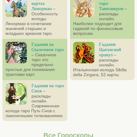
картах
таро
Ленорман
–
Тамплиеров
–
Особенность
расклады
колоды
онлайн.
Ленорман в сочетании
Наиболее подходит для
значений старших и
гаданий по финансовым
младших арканов таро.
вопросам.
Гадания на
Гадания
Сказочном таро
Цыганский
– Сказочное
оракул
–
таро это
расклады
предельно
онлайн.
простые для понимания
Итальянская колода Sibilla
трактовки карт.
della Zingara, 52 карты.
Гадания на таро
Снов
–
расклады
онлайн.
Современная
колода таро Путь Снов с
лаконичными толкованиями.
Все Гороскопы