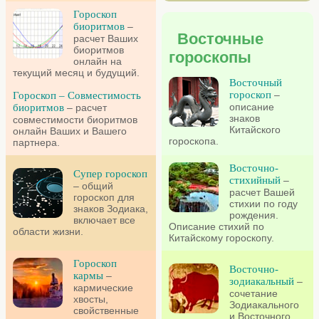
Гороскоп
биоритмов
–
Восточные
расчет Ваших
биоритмов
гороскопы
онлайн на
текущий месяц и будущий.
Восточный
гороскоп
–
Гороскоп – Совместимость
описание
биоритмов
– расчет
знаков
совместимости биоритмов
Китайского
онлайн Ваших и Вашего
гороскопа.
партнера.
Восточно-
Супер гороскоп
стихийный
–
– общий
расчет Вашей
гороскоп для
стихии по году
знаков Зодиака,
рождения.
включает все
Описание стихий по
области жизни.
Китайскому гороскопу.
Гороскоп
Восточно-
кармы
–
зодиакальный
–
кармические
сочетание
хвосты,
Зодиакального
свойственные
и Восточного