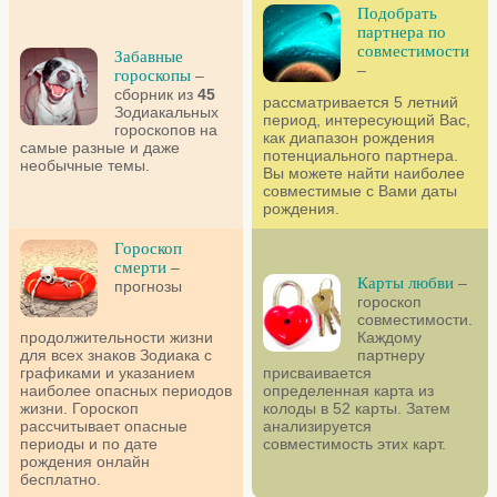
Подобрать
партнера по
совместимости
Забавные
–
гороскопы
–
сборник из
45
рассматривается 5 летний
Зодиакальных
период, интересующий Вас,
гороскопов на
как диапазон рождения
самые разные и даже
потенциального партнера.
необычные темы.
Вы можете найти наиболее
совместимые с Вами даты
рождения.
Гороскоп
смерти
–
Карты любви
–
прогнозы
гороскоп
совместимости.
продолжительности жизни
Каждому
для всех знаков Зодиака с
партнеру
графиками и указанием
присваивается
наиболее опасных периодов
определенная карта из
жизни. Гороскоп
колоды в 52 карты. Затем
рассчитывает опасные
анализируется
периоды и по дате
совместимость этих карт.
рождения онлайн
бесплатно.