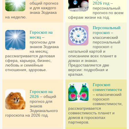
общий прогноз
2026 год
–
и для каждого
персональный
знака Зодиака
прогноз по всем
на неделю.
сферам жизни на год.
Персональный
Гороскоп на
гороскоп
–
месяц
–
классический
прогнозы для
персональный
знаков Зодиака
гороскоп с
на месяц;
натальной картой и
рассматривается деловая
описанием всех планет в
сфера, карьера, бизнес,
домах и знаках.
любовь и семейные
Предоставляется две
отношения, здоровье.
версии: подробная и
краткая.
Гороскоп
совместимости
Гороскоп на
– классический
2026
– общий
гороскоп
прогноз для
совместимости,
знаков
рассматривается
Зодиакального
совместимость планет и
гороскопа на 2026 год.
домов в гороскопах
партнеров.