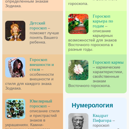
определенным знакам
гороскопа.
Зодиака.
Гороскоп
карьера по
Детский
годам
–
гороскоп
–
описание
поможет лучше
карьерных
понять Вашего
возможностей для знаков
ребенка.
Восточного гороскопа в
разные годы.
Гороскоп
Гороскоп кармы
внешности и
– кармические
стиля
–
характеристики,
особенности
свойственные
внешности и
знакам
стиля для каждого знака
Восточного гороскопа.
Зодиака.
Ювелирный
Нумерология
гороскоп
–
описание стиля
и пристрастий
Квадрат
знаков в
Пифагора
–
украшениях. Камни-
гороскоп