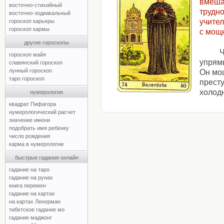
вмеша
восточно-стихийный
трудно
восточно-зодиакальный
учител
гороскоп карьеры
гороскоп кармы
с мощ
другие гороскопы
Ч
гороскоп майя
упрям
славянский гороскоп
лунный гороскоп
Он мо
таро гороскоп
престу
холод
нумерология
квадрат Пифагора
нумерологический расчет
значение имени
подобрать имя ребенку
число рождения
карма в нумерологии
быстрые гадания онлайн
гадание на таро
гадание на рунах
книга перемен
гадание на картах
на картах Ленорман
тибетское гадание мо
гадание маджонг