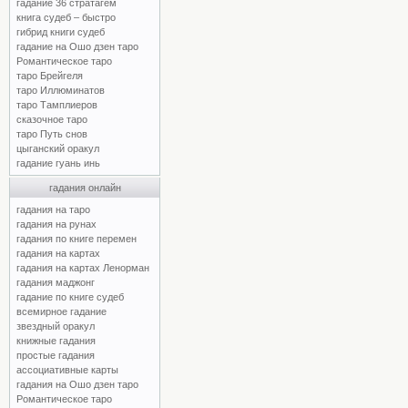
гадание 36 стратагем
книга судеб – быстро
гибрид книги судеб
гадание на Ошо дзен таро
Романтическое таро
таро Брейгеля
таро Иллюминатов
таро Тамплиеров
сказочное таро
таро Путь снов
цыганский оракул
гадание гуань инь
гадания онлайн
гадания на таро
гадания на рунах
гадания по книге перемен
гадания на картах
гадания на картах Ленорман
гадания маджонг
гадание по книге судеб
всемирное гадание
звездный оракул
книжные гадания
простые гадания
ассоциативные карты
гадания на Ошо дзен таро
Романтическое таро