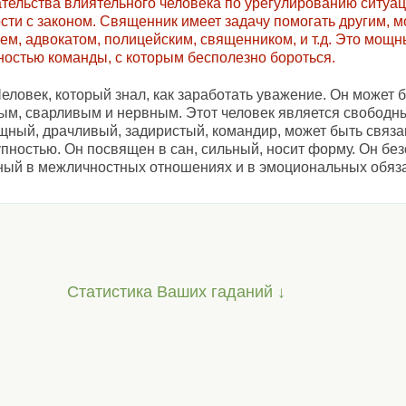
тельства влиятельного человека по урегулированию ситуа
сти с законом. Священник имеет задачу помогать другим, м
ем, адвокатом, полицейским, священником, и т.д. Это мощн
ностью команды, с которым бесполезно бороться.
еловек, который знал, как заработать уважение. Он может 
ым, сварливым и нервным. Этот человек является свободны
щный, драчливый, задиристый, командир, может быть связан
пностью. Он посвящен в сан, сильный, носит форму. Он бе
ный в межличностных отношениях и в эмоциональных обяза
Статистика Ваших гаданий ↓