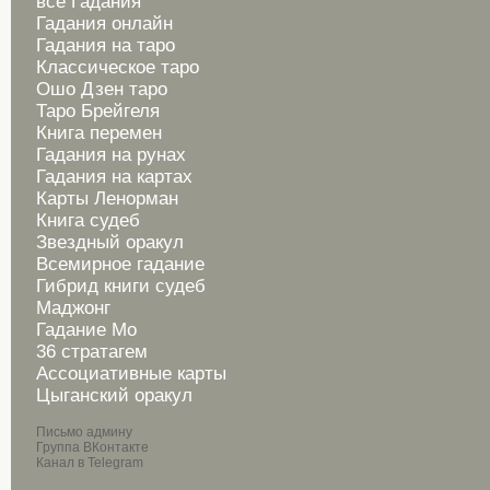
все Гадания
Гадания онлайн
Гадания на таро
Классическое таро
Ошо Дзен таро
Таро Брейгеля
Книга перемен
Гадания на рунах
Гадания на картах
Карты Ленорман
Книга судеб
Звездный оракул
Всемирное гадание
Гибрид книги судеб
Маджонг
Гадание Мо
36 стратагем
Ассоциативные карты
Цыганский оракул
Письмо админу
Группа ВКонтакте
Канал в Telegram