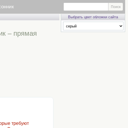
сонник
Выбрать цвет обложки сайта
ик – прямая
торые требуют