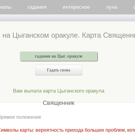
скопы
гадания
интересное
луна
 на Цыганском оракуле. Карта Священн
гадания на Цыг. оракуле
Гадать снова
Вам выпала карта Цыганского оракула
Священник
Прямое положение
имволы карты: вероятность прихода больших проблем, ко