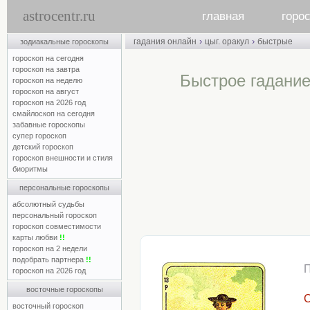
astrocentr.ru
главная
горо
›
›
гадания онлайн
цыг. оракул
быстрые
зодиакальные гороскопы
гороскоп на сегодня
гороскоп на завтра
Быстрое гадание
гороскоп на неделю
гороскоп на август
гороскоп на 2026 год
смайлоскоп на сегодня
забавные гороскопы
супер гороскоп
детский гороскоп
гороскоп внешности и стиля
биоритмы
персональные гороскопы
абсолютный судьбы
персональный гороскоп
гороскоп совместимости
карты любви
!!
гороскоп на 2 недели
подобрать партнера
!!
гороскоп на 2026 год
восточные гороскопы
С
восточный гороскоп