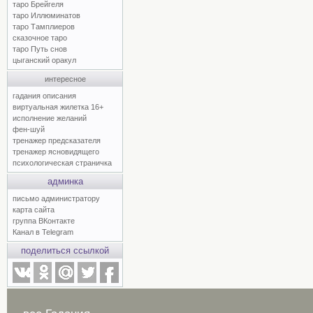
таро Брейгеля
таро Иллюминатов
таро Тамплиеров
сказочное таро
таро Путь снов
цыганский оракул
интересное
гадания описания
виртуальная жилетка 16+
исполнение желаний
фен-шуй
тренажер предсказателя
тренажер ясновидящего
психологическая страничка
админка
письмо администратору
карта сайта
группа ВКонтакте
Канал в Telegram
поделиться ссылкой