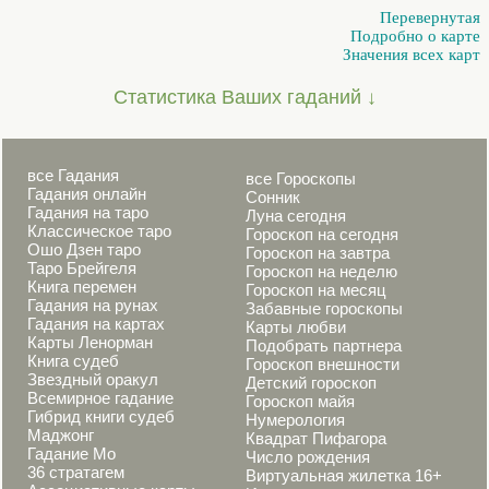
Перевернутая
Подробно о карте
Значения всех карт
Статистика Ваших гаданий ↓
все Гадания
все Гороскопы
Гадания онлайн
Сонник
Гадания на таро
Луна сегодня
Классическое таро
Гороскоп на сегодня
Ошо Дзен таро
Гороскоп на завтра
Таро Брейгеля
Гороскоп на неделю
Книга перемен
Гороскоп на месяц
Гадания на рунах
Забавные гороскопы
Гадания на картах
Карты любви
Карты Ленорман
Подобрать партнера
Книга судеб
Гороскоп внешности
Звездный оракул
Детский гороскоп
Всемирное гадание
Гороскоп майя
Гибрид книги судеб
Нумерология
Маджонг
Квадрат Пифагора
Гадание Мо
Число рождения
36 стратагем
Виртуальная жилетка 16+