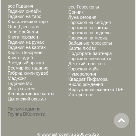
все Гадания
все Гороскопы
Гадания онлайн
Сонник
Гадания на таро
Луна сегодня
Классическое таро
Гороскоп на сегодня
Ошо Дзен таро
Гороскоп на завтра
Таро Брейгеля
Гороскоп на неделю
Книга перемен
Гороскоп на месяц
Гадания на рунах
Забавные гороскопы
Гадания на картах
Карты любви
Карты Ленорман
Подобрать партнера
Книга судеб
Гороскоп внешности
Звездный оракул
Детский гороскоп
Всемирное гадание
Гороскоп майя
Гибрид книги судеб
Нумерология
Маджонг
Квадрат Пифагора
Гадание Мо
Число рождения
36 стратагем
Виртуальная жилетка 16+
Ассоциативные карты
Интересное
Цыганский оракул
Письмо админу
Группа ВКонтакте
© www.astrocentr.ru 2005–2026