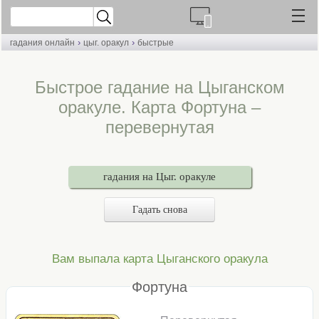
›
›
гадания онлайн
цыг. оракул
быстрые
Быстрое гадание на Цыганском
оракуле. Карта Фортуна –
перевернутая
гадания на Цыг. оракуле
Гадать снова
Вам выпала карта Цыганского оракула
Фортуна