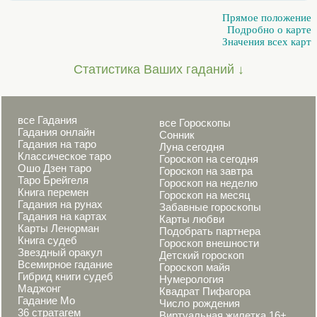
Прямое положение
Подробно о карте
Значения всех карт
Статистика Ваших гаданий ↓
все Гадания
все Гороскопы
Гадания онлайн
Сонник
Гадания на таро
Луна сегодня
Классическое таро
Гороскоп на сегодня
Ошо Дзен таро
Гороскоп на завтра
Таро Брейгеля
Гороскоп на неделю
Книга перемен
Гороскоп на месяц
Гадания на рунах
Забавные гороскопы
Гадания на картах
Карты любви
Карты Ленорман
Подобрать партнера
Книга судеб
Гороскоп внешности
Звездный оракул
Детский гороскоп
Всемирное гадание
Гороскоп майя
Гибрид книги судеб
Нумерология
Маджонг
Квадрат Пифагора
Гадание Мо
Число рождения
36 стратагем
Виртуальная жилетка 16+