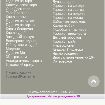
Гадания на таро
Луна сегодня
Классическое таро
Гороскоп на сегодня
Ошо Дзен таро
Гороскоп на завтра
Таро Брейгеля
Гороскоп на неделю
Книга перемен
Гороскоп на месяц
Гадания на рунах
Забавные гороскопы
Гадания на картах
Карты любви
Карты Ленорман
Подобрать партнера
Книга судеб
Гороскоп внешности
Звездный оракул
Детский гороскоп
Всемирное гадание
Гороскоп майя
Гибрид книги судеб
Нумерология
Маджонг
Квадрат Пифагора
Гадание Мо
Число рождения
36 стратагем
Виртуальная жилетка 16+
Ассоциативные карты
Интересное
Цыганский оракул
Письмо админу
Группа ВКонтакте
© www.astrocentr.ru 2005–2026
Нумерология. Число рождения – 18