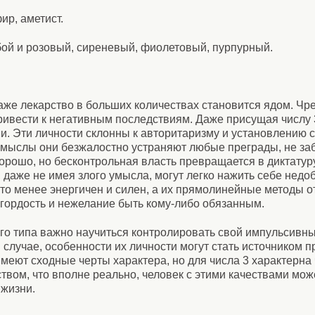
ир, аметист.
бой и розовый, сиреневый, фиолетовый, пурпурный.
Даже лекарство в больших количествах становится ядом. Ч
ивести к негативным последствиям. Даже присущая числу 
. Эти личности склонны к авторитаризму и установлению 
амыслы они безжалостно устраняют любые преграды, не заб
орошо, но бесконтрольная власть превращается в диктатуру
, даже не имея злого умысла, могут легко нажить себе нед
кто менее энергичен и силен, а их прямолинейные методы 
гордость и нежелание быть кому-либо обязанным.
ого типа важно научиться контролировать свой импульсивны
случае, особенности их личности могут стать источником пр
имеют сходные черты характера, но для числа 3 характерна
ством, что вполне реально, человек с этими качествами мо
 жизни.