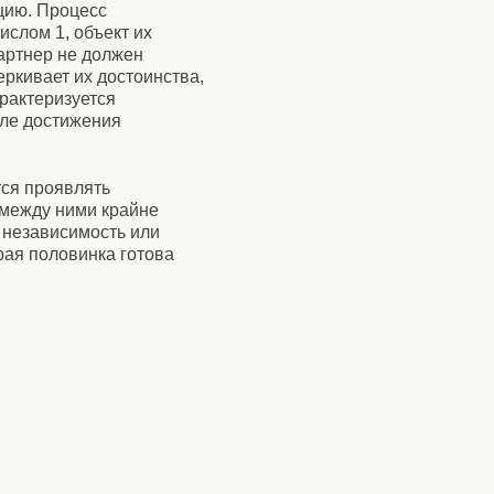
цию. Процесс
ислом 1, объект их
артнер не должен
еркивает их достоинства,
арактеризуется
сле достижения
тся проявлять
 между ними крайне
 независимость или
рая половинка готова