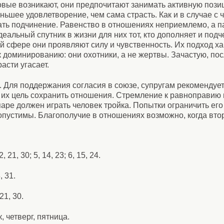
овые возникают, они предпочитают занимать активную пози
ьшее удовлетворение, чем сама страсть. Как и в случае с ч
ть подчинение. Равенство в отношениях неприемлемо, а п
альный спутник в жизни для них тот, кто дополняет и подч
ой сфере они проявляют силу и чувственность. Их подход х
 доминированию: они охотники, а не жертвы. Зачастую, по
асти угасает.
. Для поддержания согласия в союзе, супругам рекомендуе
и их цель сохранить отношения. Стремление к равноправию
аре должен играть человек тройка. Попытки ограничить его
опустимы. Благополучие в отношениях возможно, когда вто
2, 21, 30; 5, 14, 23; 6, 15, 24.
, 31.
21, 30.
, четверг, пятница.