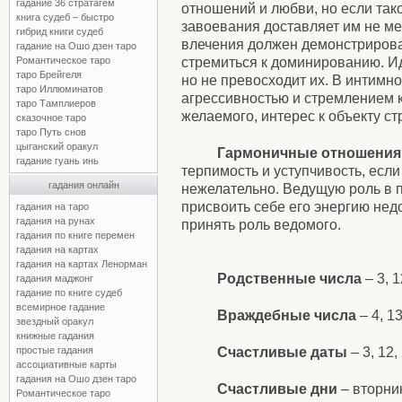
гадание 36 стратагем
отношений и любви, но если так
книга судеб – быстро
завоевания доставляет им не мен
гибрид книги судеб
влечения должен демонстрирова
гадание на Ошо дзен таро
стремиться к доминированию. Иде
Романтическое таро
таро Брейгеля
но не превосходит их. В интимн
таро Иллюминатов
агрессивностью и стремлением к
таро Тамплиеров
желаемого, интерес к объекту стр
сказочное таро
таро Путь снов
цыганский оракул
Гармоничные отношения
гадание гуань инь
терпимость и уступчивость, есл
гадания онлайн
нежелательно. Ведущую роль в п
присвоить себе его энергию нед
гадания на таро
гадания на рунах
принять роль ведомого.
гадания по книге перемен
гадания на картах
гадания на картах Ленорман
Родственные числа
– 3, 1
гадания маджонг
гадание по книге судеб
всемирное гадание
Враждебные числа
– 4, 13
звездный оракул
книжные гадания
Счастливые даты
– 3, 12, 
простые гадания
ассоциативные карты
гадания на Ошо дзен таро
Счастливые дни
– вторник
Романтическое таро