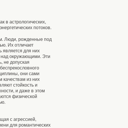
ак в астрологических,
энергетических потоков.
м. Люди, рожденные под
ью. Их отличает
ь является для них
ю над окружающими. Эти
, не допуская
 беспрекословного
циплины, они сами
м качествам из них
ляют стойкость и
жности, и даже в этом
аются физической
ью.
ащая с агрессией,
мени для романтических