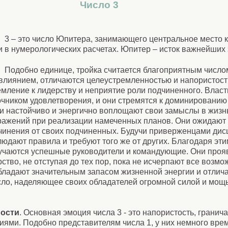
Число 3
3 – это число Юпитера, занимающего центральное место к
 и в нумерологических расчетах. Юпитер – исток важнейших 
Подобно единице, тройка считается благоприятным число
 влиянием, отличаются целеустремленностью и напористост
емление к лидерству и неприятие роли подчиненного. Власт
очником удовлетворения, и они стремятся к доминировани
и настойчиво и энергично воплощают свои замыслы в жизнь
ражений при реализации намеченных планов. Они ожидают
чинения от своих подчиненных. Будучи приверженцами дис
людают правила и требуют того же от других. Благодаря эти
учаются успешные руководители и командующие. Они прояв
рство, не отступая до тех пор, пока не исчерпают все возмо
обладают значительным запасом жизненной энергии и отлич
сло, наделяющее своих обладателей огромной силой и мощ
ости
. Основная эмоция числа 3 - это напористость, гранич
ями. Подобно представителям числа 1, у них немного вре