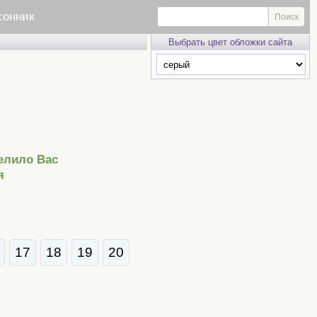
сонник
Выбрать цвет обложки сайта
елило Вас
я
17
18
19
20