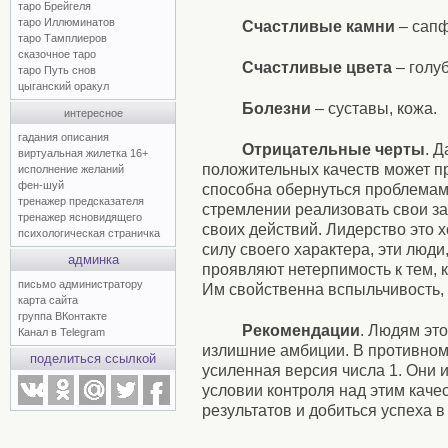
таро Брейгеля
таро Иллюминатов
Счастливые камни
– сапф
таро Тамплиеров
сказочное таро
Счастливые цвета
– голу
таро Путь снов
цыганский оракул
Болезни
– суставы, кожа.
интересное
гадания описания
Отрицательные черты
. 
виртуальная жилетка 16+
положительных качеств может пр
исполнение желаний
фен-шуй
способна обернуться проблемами
тренажер предсказателя
стремлении реализовать свои з
тренажер ясновидящего
своих действий. Лидерство это х
психологическая страничка
силу своего характера, эти люди
админка
проявляют нетерпимость к тем, 
письмо администратору
Им свойственна вспыльчивость, 
карта сайта
группа ВКонтакте
Рекомендации
. Людям эт
Канал в Telegram
излишние амбиции. В противном 
поделиться ссылкой
усиленная версия числа 1. Они 
условии контроля над этим каче
результатов и добиться успеха в