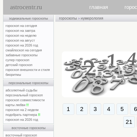
astrocentr.ru
главная
горо
›
гороскопы
нумерология
зодиакальные гороскопы
гороскоп на сегодня
гороскоп на завтра
гороскоп на неделю
гороскоп на август
гороскоп на 2026 год
смайлоскоп на сегодня
забавные гороскопы
супер гороскоп
детский гороскоп
гороскоп внешности и стиля
биоритмы
персональные гороскопы
абсолютный судьбы
персональный гороскоп
гороскоп совместимости
карты любви
!!
1
2
3
4
5
гороскоп на 2 недели
подобрать партнера
!!
гороскоп на 2026 год
21
восточные гороскопы
восточный гороскоп