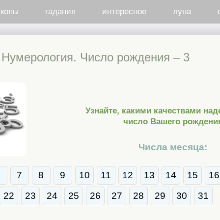
скопы
гадания
интересное
луна
Нумерология. Число рождения – 3
Узнайте, какими качествами над
число Вашего рождени
Числа месяца:
6
7
8
9
10
11
12
13
14
15
16
22
23
24
25
26
27
28
29
30
31