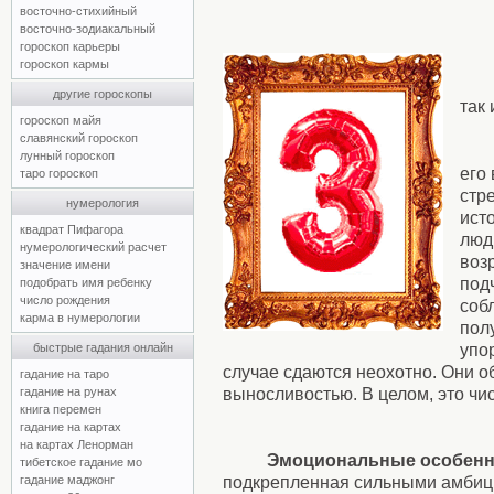
восточно-стихийный
восточно-зодиакальный
гороскоп карьеры
гороскоп кармы
другие гороскопы
так
гороскоп майя
славянский гороскоп
лунный гороскоп
его
таро гороскоп
стр
нумерология
ист
квадрат Пифагора
люд
нумерологический расчет
воз
значение имени
под
подобрать имя ребенку
число рождения
соб
карма в нумерологии
пол
упо
быстрые гадания онлайн
случае сдаются неохотно. Они 
гадание на таро
выносливостью. В целом, это чи
гадание на рунах
книга перемен
гадание на картах
на картах Ленорман
Эмоциональные особенн
тибетское гадание мо
подкрепленная сильными амбици
гадание маджонг